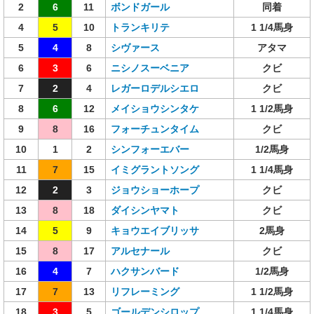
2
6
11
ボンドガール
同着
4
5
10
トランキリテ
1 1/4馬身
5
4
8
シヴァース
アタマ
6
3
6
ニシノスーベニア
クビ
7
2
4
レガーロデルシエロ
クビ
8
6
12
メイショウシンタケ
1 1/2馬身
9
8
16
フォーチュンタイム
クビ
10
1
2
シンフォーエバー
1/2馬身
11
7
15
イミグラントソング
1 1/4馬身
12
2
3
ジョウショーホープ
クビ
13
8
18
ダイシンヤマト
クビ
14
5
9
キョウエイブリッサ
2馬身
15
8
17
アルセナール
クビ
16
4
7
ハクサンバード
1/2馬身
17
7
13
リフレーミング
1 1/2馬身
18
3
5
ゴールデンシロップ
1 1/4馬身