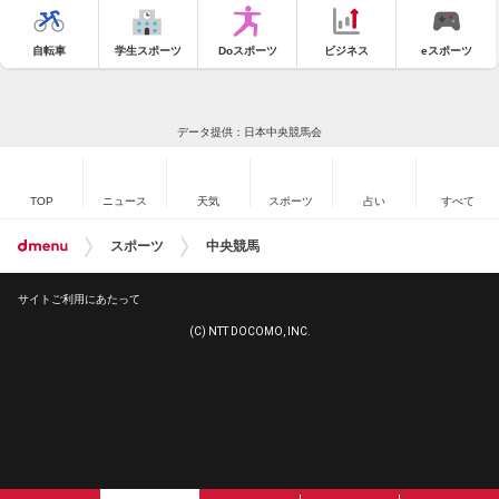
自転車
学生スポーツ
Doスポーツ
ビジネス
eスポーツ
データ提供：日本中央競馬会
TOP
ニュース
天気
スポーツ
占い
すべて
スポーツ
中央競馬
サイトご利用にあたって
(C) NTT DOCOMO, INC.