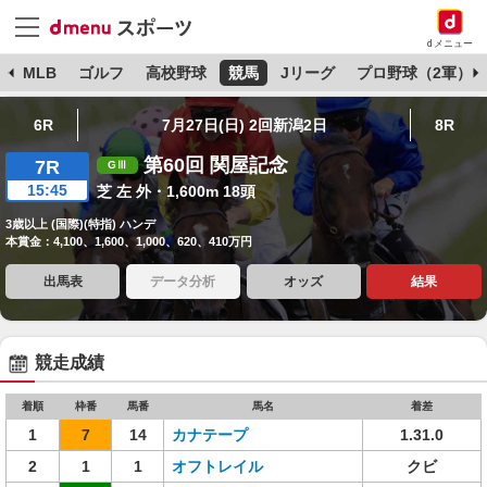
dメニュー
球
MLB
ゴルフ
高校野球
競馬
Jリーグ
プロ野球（2軍）
6R
7月27日(日) 2回新潟2日
8R
第60回 関屋記念
7R
15:45
芝 左 外・1,600m 18頭
3歳以上 (国際)(特指) ハンデ
本賞金：4,100、1,600、1,000、620、410万円
出馬表
データ分析
オッズ
結果
競走成績
着順
枠番
馬番
馬名
着差
1
7
14
カナテープ
1.31.0
2
1
1
オフトレイル
クビ