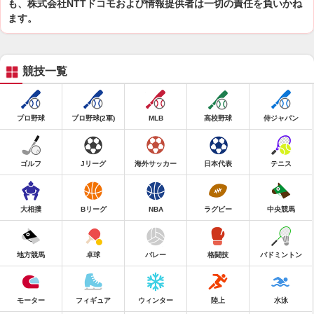
も、株式会社NTTドコモおよび情報提供者は一切の責任を負いかね
ます。
競技一覧
プロ野球
プロ野球(2軍)
MLB
高校野球
侍ジャパン
ゴルフ
Jリーグ
海外サッカー
日本代表
テニス
大相撲
Bリーグ
NBA
ラグビー
中央競馬
地方競馬
卓球
バレー
格闘技
バドミントン
モーター
フィギュア
ウィンター
陸上
水泳