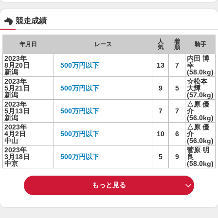
競走成績
人
着
年月日
レース
騎手
気
順
2023年
内田 博
8月20日
500万円以下
13
7
幸
新潟
(58.0kg)
2023年
☆松本
5月21日
500万円以下
9
5
大輝
新潟
(57.0kg)
2023年
△原 優
5月13日
500万円以下
7
7
介
新潟
(56.0kg)
2023年
△原 優
4月2日
500万円以下
10
6
介
中山
(56.0kg)
2023年
菅原 明
3月18日
500万円以下
5
9
良
中京
(58.0kg)
もっと見る