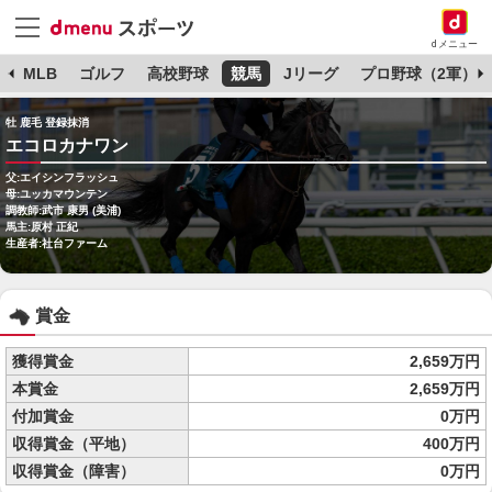
dメニュー
球
MLB
ゴルフ
高校野球
競馬
Jリーグ
プロ野球（2軍）
牡 鹿毛 登録抹消
エコロカナワン
父:エイシンフラッシュ
母:ユッカマウンテン
調教師:武市 康男 (美浦)
馬主:原村 正紀
生産者:社台ファーム
賞金
獲得賞金
2,659万円
本賞金
2,659万円
付加賞金
0万円
収得賞金（平地）
400万円
収得賞金（障害）
0万円