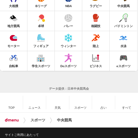
大相撲
Bリーグ
NBA
ラグビー
中央競馬
地方競馬
卓球
バレー
格闘技
バドミントン
モーター
フィギュア
ウィンター
陸上
水泳
自転車
学生スポーツ
Doスポーツ
ビジネス
eスポーツ
データ提供：日本中央競馬会
TOP
ニュース
天気
スポーツ
占い
すべて
スポーツ
中央競馬
サイトご利用にあたって