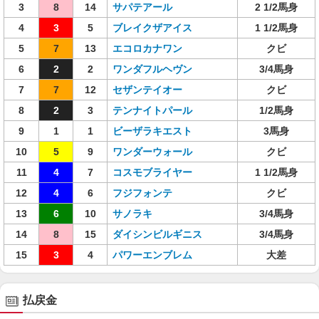
3
8
14
サパテアール
2 1/2馬身
4
3
5
ブレイクザアイス
1 1/2馬身
5
7
13
エコロカナワン
クビ
6
2
2
ワンダフルヘヴン
3/4馬身
7
7
12
セザンテイオー
クビ
8
2
3
テンナイトパール
1/2馬身
9
1
1
ビーザラキエスト
3馬身
10
5
9
ワンダーウォール
クビ
11
4
7
コスモブライヤー
1 1/2馬身
12
4
6
フジフォンテ
クビ
13
6
10
サノラキ
3/4馬身
14
8
15
ダイシンビルギニス
3/4馬身
15
3
4
パワーエンブレム
大差
払戻金