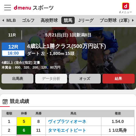
dメニュー
球
MLB
ゴルフ
高校野球
競馬
Jリーグ
プロ野球（2軍）
11R
5月21日(日) 1回新潟8日
4歳以上1勝クラス(500万円以下)
12R
16:00
ダート 左・1,800m 15頭
4歳以上 (混合)[指定] 定量
本賞金：800、320、200、120、80万円
出馬表
データ分析
オッズ
結果
競走成績
着順
枠番
馬番
馬名
着差
1
5
8
ヴィブラツィオーネ
1.54.0
2
6
11
タマモエイトビート
1 1/2馬身