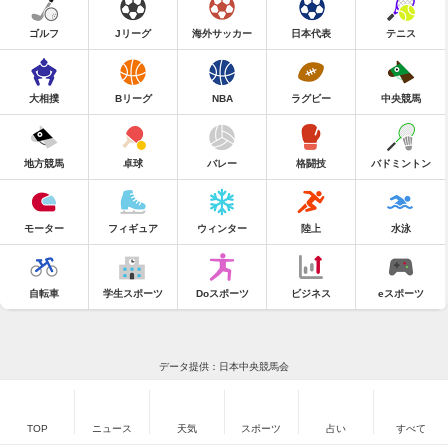
ゴルフ
Jリーグ
海外サッカー
日本代表
テニス
大相撲
Bリーグ
NBA
ラグビー
中央競馬
地方競馬
卓球
バレー
格闘技
バドミントン
モーター
フィギュア
ウィンター
陸上
水泳
自転車
学生スポーツ
Doスポーツ
ビジネス
eスポーツ
データ提供：日本中央競馬会
TOP
ニュース
天気
スポーツ
占い
すべて