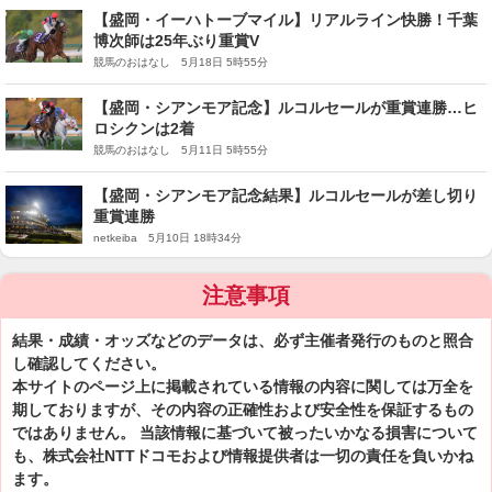
【盛岡・イーハトーブマイル】リアルライン快勝！千葉
博次師は25年ぶり重賞V
競馬のおはなし 5月18日 5時55分
【盛岡・シアンモア記念】ルコルセールが重賞連勝…ヒ
ロシクンは2着
競馬のおはなし 5月11日 5時55分
【盛岡・シアンモア記念結果】ルコルセールが差し切り
重賞連勝
netkeiba 5月10日 18時34分
注意事項
結果・成績・オッズなどのデータは、必ず主催者発行のものと照合
し確認してください。
本サイトのページ上に掲載されている情報の内容に関しては万全を
期しておりますが、その内容の正確性および安全性を保証するもの
ではありません。 当該情報に基づいて被ったいかなる損害について
も、株式会社NTTドコモおよび情報提供者は一切の責任を負いかね
ます。