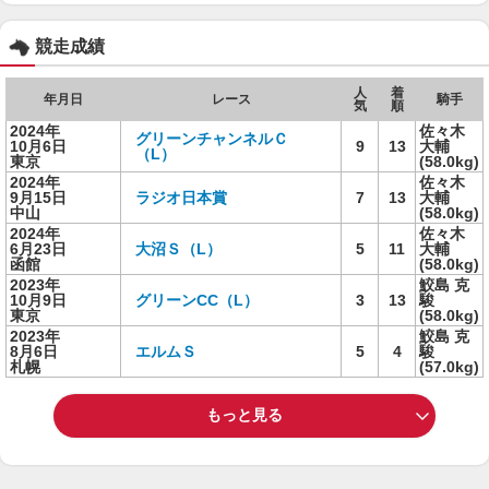
競走成績
人
着
年月日
レース
騎手
気
順
2024年
佐々木
グリーンチャンネルＣ
10月6日
9
13
大輔
（L）
東京
(58.0kg)
2024年
佐々木
9月15日
ラジオ日本賞
7
13
大輔
中山
(58.0kg)
2024年
佐々木
6月23日
大沼Ｓ（L）
5
11
大輔
函館
(58.0kg)
2023年
鮫島 克
10月9日
グリーンCC（L）
3
13
駿
東京
(58.0kg)
2023年
鮫島 克
8月6日
エルムＳ
5
4
駿
札幌
(57.0kg)
もっと見る