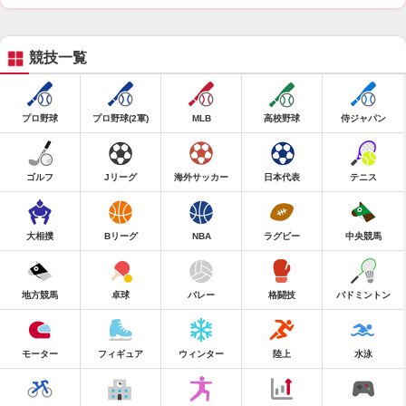
競技一覧
プロ野球
プロ野球(2軍)
MLB
高校野球
侍ジャパン
ゴルフ
Jリーグ
海外サッカー
日本代表
テニス
大相撲
Bリーグ
NBA
ラグビー
中央競馬
地方競馬
卓球
バレー
格闘技
バドミントン
モーター
フィギュア
ウィンター
陸上
水泳