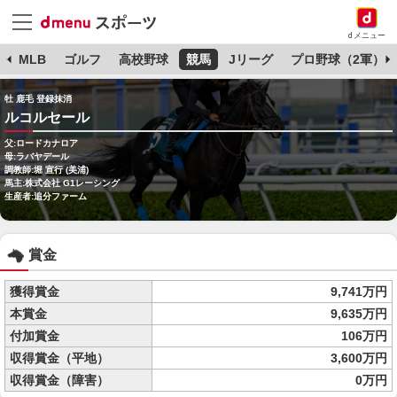
dメニュー
球
MLB
ゴルフ
高校野球
競馬
Jリーグ
プロ野球（2軍）
牡 鹿毛 登録抹消
ルコルセール
父:ロードカナロア
母:ラバヤデール
調教師:堀 宣行 (美浦)
馬主:株式会社 G1レーシング
生産者:追分ファーム
賞金
獲得賞金
9,741万円
本賞金
9,635万円
付加賞金
106万円
収得賞金（平地）
3,600万円
収得賞金（障害）
0万円