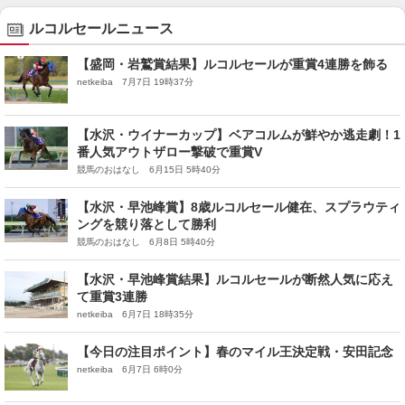
ルコルセールニュース
【盛岡・岩鷲賞結果】ルコルセールが重賞4連勝を飾る
netkeiba 7月7日 19時37分
【水沢・ウイナーカップ】ベアコルムが鮮やか逃走劇！1
番人気アウトザロー撃破で重賞V
競馬のおはなし 6月15日 5時40分
【水沢・早池峰賞】8歳ルコルセール健在、スプラウティ
ングを競り落として勝利
競馬のおはなし 6月8日 5時40分
【水沢・早池峰賞結果】ルコルセールが断然人気に応え
て重賞3連勝
netkeiba 6月7日 18時35分
【今日の注目ポイント】春のマイル王決定戦・安田記念
netkeiba 6月7日 6時0分