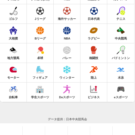
ゴルフ
Jリーグ
海外サッカー
日本代表
テニス
大相撲
Bリーグ
NBA
ラグビー
中央競馬
地方競馬
卓球
バレー
格闘技
バドミントン
モーター
フィギュア
ウィンター
陸上
水泳
自転車
学生スポーツ
Doスポーツ
ビジネス
eスポーツ
データ提供：日本中央競馬会