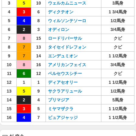
3
5
10
ウェルカムニュース
3馬身
4
3
6
ディクテオン
1 3/4馬身
5
4
8
ウィルソンテソーロ
1/2馬身
6
2
3
オディロン
3/4馬身
7
8
15
ロードリバーサル
クビ
8
7
13
タイセイドレフォン
クビ
9
7
14
エンデュミオン
1 1/2馬身
10
8
16
アメリカンフェイス
3/4馬身
11
6
12
ペルセウスシチー
クビ
12
1
1
ディアセオリー
1 1/2馬身
13
5
9
サクラアリュール
1/2馬身
14
2
4
プリマジア
5馬身
15
3
5
ミヤマザクラ
1 1/2馬身
16
4
7
ピュアジャッジ
1 1/2馬身