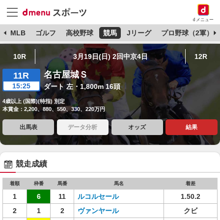
dメニュー
球
MLB
ゴルフ
高校野球
競馬
Jリーグ
プロ野球（2軍）
10R
3月19日(日) 2回中京4日
12R
名古屋城Ｓ
11R
15:25
ダート 左・1,800m 16頭
4歳以上 (国際)(特指) 別定
本賞金：2,200、880、550、330、220万円
出馬表
データ分析
オッズ
結果
競走成績
着順
枠番
馬番
馬名
着差
1
6
11
ルコルセール
1.50.2
2
1
2
ヴァンヤール
クビ