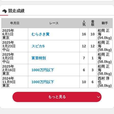
競走成績
人
着
年月日
レース
騎手
気
順
2025年
松岡 正
6月1日
むらさき賞
16
10
海
東京
(54.0kg)
2025年
松岡 正
3月23日
スピカS
12
12
海
中山
(58.0kg)
2025年
松岡 正
3月2日
富里特別
7
1
海
中山
(58.0kg)
2025年
松岡 正
2月16日
1000万円以下
6
3
海
東京
(58.0kg)
2024年
西村 淳
11月9日
1000万円以下
10
6
也
東京
(58.0kg)
もっと見る