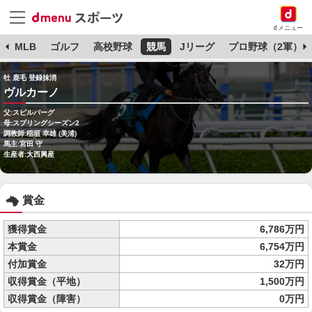
dメニュー
球
MLB
ゴルフ
高校野球
競馬
Jリーグ
プロ野球（2軍）
牡 鹿毛 登録抹消
ヴルカーノ
父:スピルバーグ
母:スプリングシーズン2
調教師:稲垣 幸雄 (美浦)
馬主:宮田 守
生産者:大西興産
賞金
獲得賞金
6,786万円
本賞金
6,754万円
付加賞金
32万円
収得賞金（平地）
1,500万円
収得賞金（障害）
0万円