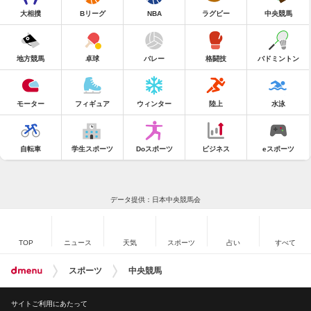
大相撲
Bリーグ
NBA
ラグビー
中央競馬
地方競馬
卓球
バレー
格闘技
バドミントン
モーター
フィギュア
ウィンター
陸上
水泳
自転車
学生スポーツ
Doスポーツ
ビジネス
eスポーツ
データ提供：日本中央競馬会
TOP
ニュース
天気
スポーツ
占い
すべて
スポーツ
中央競馬
サイトご利用にあたって