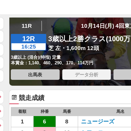
11R
10月14日(月) 4回
12R
3歳以上2勝クラス(1000
16:25
芝 左・1,600m 12頭
3歳以上 (混合)(特指) 定量
本賞金：1,140、460、290、170、114万円
出馬表
データ分析
競走成績
着順
枠番
馬番
馬名
1
6
8
ニュージーズ