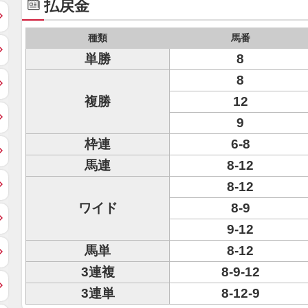
払戻金
種類
馬番
単勝
8
8
複勝
12
9
枠連
6-8
馬連
8-12
8-12
ワイド
8-9
9-12
馬単
8-12
3連複
8-9-12
3連単
8-12-9