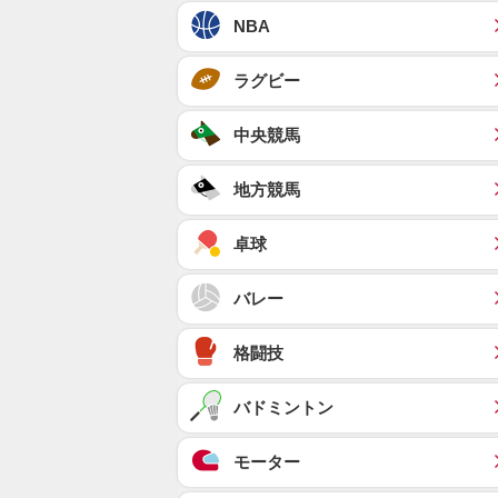
NBA
ラグビー
中央競馬
地方競馬
卓球
バレー
格闘技
バドミントン
モーター