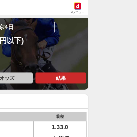
dメニュー
東京4日
万円以下)
オッズ
結果
着差
1.33.0