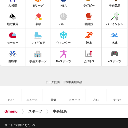
大相撲
Bリーグ
NBA
ラグビー
中央競馬
地方競馬
卓球
バレー
格闘技
バドミントン
モーター
フィギュア
ウィンター
陸上
水泳
自転車
学生スポーツ
Doスポーツ
ビジネス
eスポーツ
データ提供：日本中央競馬会
TOP
ニュース
天気
スポーツ
占い
すべて
スポーツ
中央競馬
サイトご利用にあたって