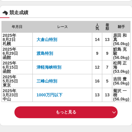
競走成績
人
着
年月日
レース
騎手
気
順
2025年
原田 和
8月2日
大倉山特別
14
13
真
札幌
(56.0kg)
2025年
鮫島 克
6月29日
渡島特別
9
9
駿
函館
(56.0kg)
2025年
松岡 正
6月15日
津軽海峡特別
12
7
海
函館
(53.0kg)
2025年
吉田 豊
5月25日
三峰山特別
16
5
(56.0kg)
東京
2025年
菊沢 一
3月23日
1000万円以下
13
13
樹
中山
(56.0kg)
もっと見る