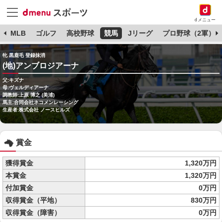
dメニュー
球
MLB
ゴルフ
高校野球
競馬
Jリーグ
プロ野球（2軍）
牝 黒鹿毛 登録抹消
(地)アンブロジアーナ
父:キズナ
母:ヴェルディアーナ
調教師:上原 博之 (美浦)
馬主:合同会社ネコメンレーシング
生産者:株式会社 ノースヒルズ
賞金
獲得賞金
1,320万円
本賞金
1,320万円
付加賞金
0万円
収得賞金（平地）
830万円
収得賞金（障害）
0万円