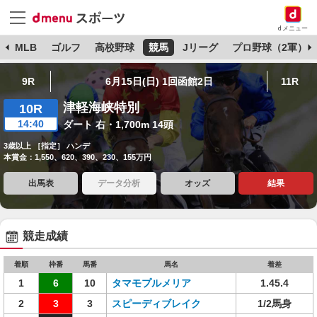
dメニュー
球
MLB
ゴルフ
高校野球
競馬
Jリーグ
プロ野球（2軍）
9R
6月15日(日) 1回函館2日
11R
津軽海峡特別
10R
14:40
ダート 右・1,700m 14頭
3歳以上 ［指定］ ハンデ
本賞金：1,550、620、390、230、155万円
出馬表
データ分析
オッズ
結果
競走成績
着順
枠番
馬番
馬名
着差
1
6
10
タマモプルメリア
1.45.4
2
3
3
スピーディブレイク
1/2馬身