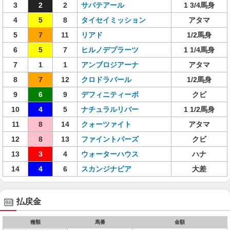
3
2
2
サパテアール
1 3/4馬身
4
5
8
タイセイミッション
アタマ
5
7
11
リアド
1/2馬身
6
5
7
ヒルノデプラーツ
1 1/4馬身
7
1
1
アンブロジアーナ
アタマ
8
7
12
クロドラバール
1/2馬身
9
6
9
デフィニティーボ
クビ
10
4
5
ナチュラルリバー
1 1/2馬身
11
8
14
クォーツァイト
アタマ
12
8
13
ファイントパーズ
クビ
13
3
4
ウォーターハウス
ハナ
14
4
6
スカンジナビア
大差
払戻金
種類
馬番
金額