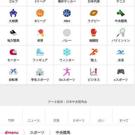
ゴルフ
Jリーグ
海外サッカー
日本代表
テニス
大相撲
Bリーグ
NBA
ラグビー
中央競馬
地方競馬
卓球
バレー
格闘技
バドミントン
モーター
フィギュア
ウィンター
陸上
水泳
自転車
学生スポーツ
Doスポーツ
ビジネス
eスポーツ
データ提供：日本中央競馬会
TOP
ニュース
天気
スポーツ
占い
すべて
スポーツ
中央競馬