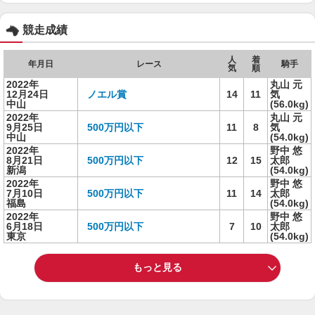
競走成績
人
着
年月日
レース
騎手
気
順
2022年
丸山 元
12月24日
ノエル賞
14
11
気
中山
(56.0kg)
2022年
丸山 元
9月25日
500万円以下
11
8
気
中山
(54.0kg)
2022年
野中 悠
8月21日
500万円以下
12
15
太郎
新潟
(54.0kg)
2022年
野中 悠
7月10日
500万円以下
11
14
太郎
福島
(54.0kg)
2022年
野中 悠
6月18日
500万円以下
7
10
太郎
東京
(54.0kg)
もっと見る