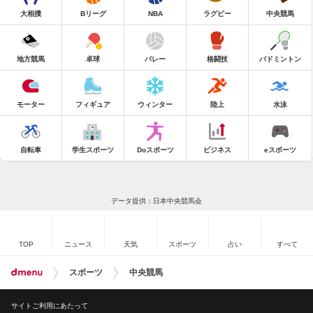
大相撲
Bリーグ
NBA
ラグビー
中央競馬
地方競馬
卓球
バレー
格闘技
バドミントン
モーター
フィギュア
ウィンター
陸上
水泳
自転車
学生スポーツ
Doスポーツ
ビジネス
eスポーツ
データ提供：日本中央競馬会
TOP
ニュース
天気
スポーツ
占い
すべて
スポーツ
中央競馬
サイトご利用にあたって