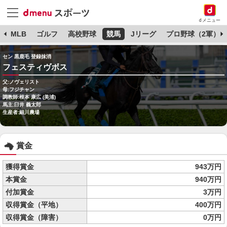
dメニュー
球
MLB
ゴルフ
高校野球
競馬
Jリーグ
プロ野球（2軍）
セン 黒鹿毛 登録抹消
フェスティヴボス
父:ノヴェリスト
母:フジチャン
調教師:根本 康広 (美浦)
馬主:臼井 義太郎
生産者:細川農場
賞金
獲得賞金
943万円
本賞金
940万円
付加賞金
3万円
収得賞金（平地）
400万円
収得賞金（障害）
0万円