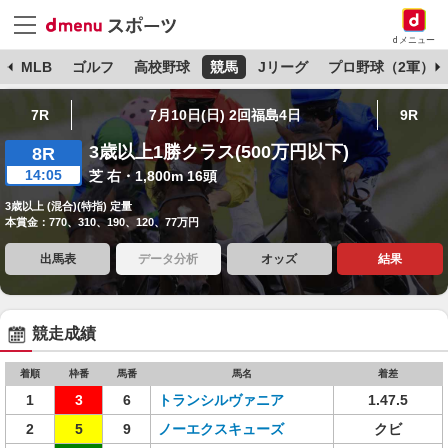
dメニュー
球
MLB
ゴルフ
高校野球
競馬
Jリーグ
プロ野球（2軍）
7R
7月10日(日) 2回福島4日
9R
3歳以上1勝クラス(500万円以下)
8R
14:05
芝 右・1,800m 16頭
3歳以上 (混合)(特指) 定量
本賞金：770、310、190、120、77万円
出馬表
データ分析
オッズ
結果
競走成績
着順
枠番
馬番
馬名
着差
1
3
6
トランシルヴァニア
1.47.5
2
5
9
ノーエクスキューズ
クビ