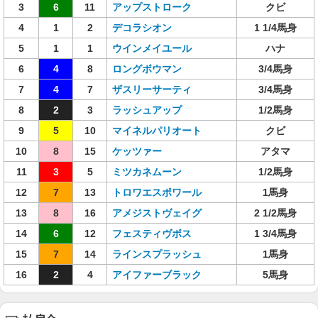
3
6
11
アップストローク
クビ
4
1
2
デコラシオン
1 1/4馬身
5
1
1
ウインメイユール
ハナ
6
4
8
ロングボウマン
3/4馬身
7
4
7
ザスリーサーティ
3/4馬身
8
2
3
ラッシュアップ
1/2馬身
9
5
10
マイネルパリオート
クビ
10
8
15
ケッツァー
アタマ
11
3
5
ミツカネムーン
1/2馬身
12
7
13
トロワエスポワール
1馬身
13
8
16
アメジストヴェイグ
2 1/2馬身
14
6
12
フェスティヴボス
1 3/4馬身
15
7
14
ラインスプラッシュ
1馬身
16
2
4
アイファーブラック
5馬身