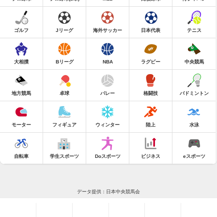
ゴルフ
Jリーグ
海外サッカー
日本代表
テニス
大相撲
Bリーグ
NBA
ラグビー
中央競馬
地方競馬
卓球
バレー
格闘技
バドミントン
モーター
フィギュア
ウィンター
陸上
水泳
自転車
学生スポーツ
Doスポーツ
ビジネス
eスポーツ
データ提供：日本中央競馬会