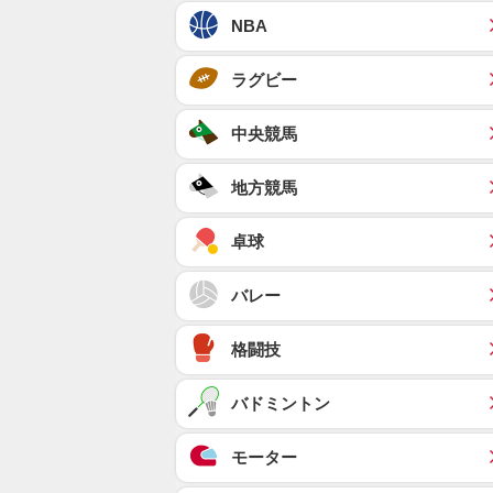
NBA
ラグビー
中央競馬
地方競馬
卓球
バレー
格闘技
バドミントン
モーター