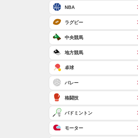
NBA
ラグビー
中央競馬
地方競馬
卓球
バレー
格闘技
バドミントン
モーター