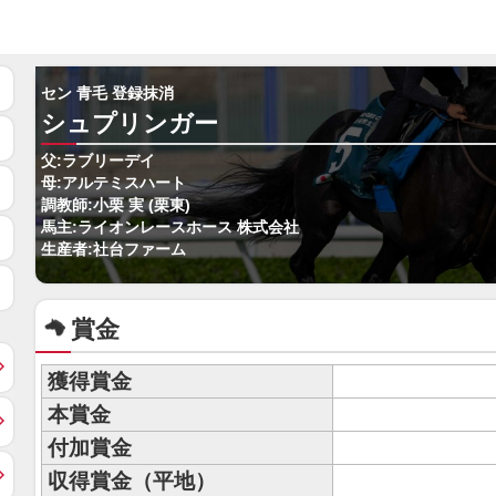
セン 青毛 登録抹消
シュプリンガー
父:ラブリーデイ
母:アルテミスハート
調教師:小栗 実 (栗東)
馬主:ライオンレースホース 株式会社
生産者:社台ファーム
賞金
獲得賞金
本賞金
付加賞金
収得賞金（平地）