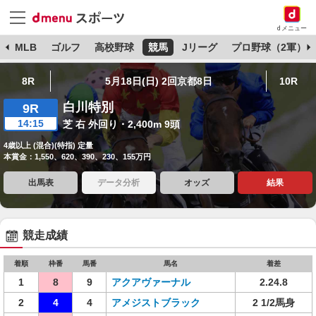
dメニュー
球
MLB
ゴルフ
高校野球
競馬
Jリーグ
プロ野球（2軍）
8R
5月18日(日) 2回京都8日
10R
白川特別
9R
14:15
芝 右 外回り・2,400m 9頭
4歳以上 (混合)(特指) 定量
本賞金：1,550、620、390、230、155万円
出馬表
データ分析
オッズ
結果
競走成績
着順
枠番
馬番
馬名
着差
1
8
9
アクアヴァーナル
2.24.8
2
4
4
アメジストブラック
2 1/2馬身