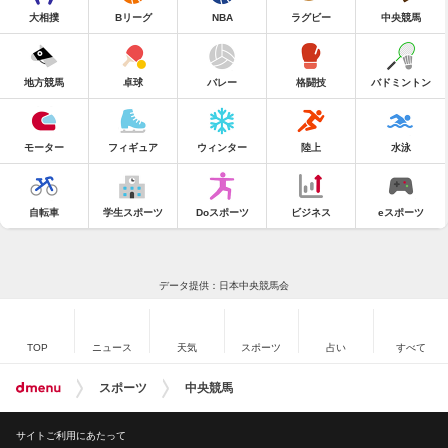
大相撲
Bリーグ
NBA
ラグビー
中央競馬
地方競馬
卓球
バレー
格闘技
バドミントン
モーター
フィギュア
ウィンター
陸上
水泳
自転車
学生スポーツ
Doスポーツ
ビジネス
eスポーツ
データ提供：日本中央競馬会
TOP
ニュース
天気
スポーツ
占い
すべて
スポーツ
中央競馬
サイトご利用にあたって