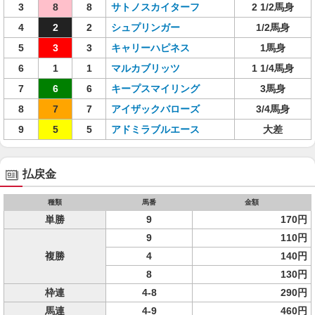
3
8
8
サトノスカイターフ
2 1/2馬身
4
2
2
シュプリンガー
1/2馬身
5
3
3
キャリーハピネス
1馬身
6
1
1
マルカブリッツ
1 1/4馬身
7
6
6
キープスマイリング
3馬身
8
7
7
アイザックバローズ
3/4馬身
9
5
5
アドミラブルエース
大差
払戻金
種類
馬番
金額
単勝
9
170円
9
110円
複勝
4
140円
8
130円
枠連
4-8
290円
馬連
4-9
460円