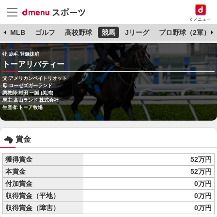
dメニュー
球
MLB
ゴルフ
高校野球
競馬
Jリーグ
プロ野球（2軍）
牝 鹿毛 登録抹消
トーアリバティー
父:アメリカンペイトリオット
母:ローゼズガーランド
調教師:村田 一誠 (美浦)
馬主:高山ランド 株式会社
生産者:トーア牧場
賞金
獲得賞金
52万円
本賞金
52万円
付加賞金
0万円
収得賞金（平地）
0万円
収得賞金（障害）
0万円