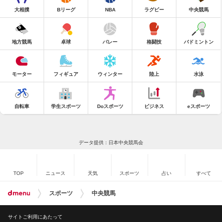
大相撲
Bリーグ
NBA
ラグビー
中央競馬
地方競馬
卓球
バレー
格闘技
バドミントン
モーター
フィギュア
ウィンター
陸上
水泳
自転車
学生スポーツ
Doスポーツ
ビジネス
eスポーツ
データ提供：日本中央競馬会
TOP
ニュース
天気
スポーツ
占い
すべて
スポーツ
中央競馬
サイトご利用にあたって