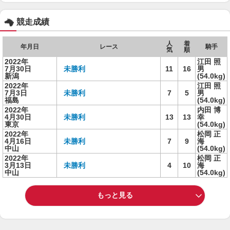
競走成績
人
着
年月日
レース
騎手
気
順
2022年
江田 照
7月30日
未勝利
11
16
男
新潟
(54.0kg)
2022年
江田 照
7月3日
未勝利
7
5
男
福島
(54.0kg)
2022年
内田 博
4月30日
未勝利
13
13
幸
東京
(54.0kg)
2022年
松岡 正
4月16日
未勝利
7
9
海
中山
(54.0kg)
2022年
松岡 正
3月13日
未勝利
4
10
海
中山
(54.0kg)
もっと見る