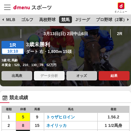
dメニュー
球
MLB
ゴルフ
高校野球
競馬
Jリーグ
プロ野球（2軍）
3月13日(日) 2回中山6日
2R
3歳未勝利
1R
10:10
ダート 右・1,800m 15頭
3歳 牝 馬齢
本賞金：520、210、130、78、52万円
出馬表
データ分析
オッズ
結果
競走成績
着順
枠番
馬番
馬名
着差
1
5
9
トゥザヒロイン
1.56.2
2
8
15
ネイリッカ
1 1/2馬身