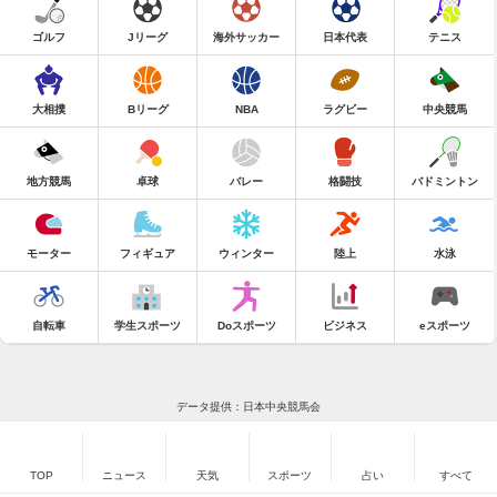
ゴルフ
Jリーグ
海外サッカー
日本代表
テニス
大相撲
Bリーグ
NBA
ラグビー
中央競馬
地方競馬
卓球
バレー
格闘技
バドミントン
モーター
フィギュア
ウィンター
陸上
水泳
自転車
学生スポーツ
Doスポーツ
ビジネス
eスポーツ
データ提供：日本中央競馬会
TOP
ニュース
天気
スポーツ
占い
すべて