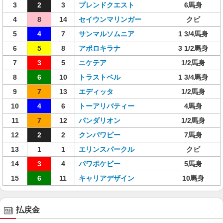
3
2
3
プレンドクエスト
6馬身
4
8
14
セイウンマリンガー
クビ
5
4
7
サンマルソムニア
1 3/4馬身
6
5
8
アポロキラナ
3 1/2馬身
7
3
5
ニケテア
1/2馬身
8
6
10
トラストベル
1 3/4馬身
9
7
13
エディッタ
1/2馬身
10
4
6
トーアリバティー
4馬身
11
7
12
パンダリオン
1/2馬身
12
2
2
クンパワピー
7馬身
13
1
1
エリンスパークル
クビ
14
3
4
パワポケビー
5馬身
15
6
11
キャリアデザイン
10馬身
払戻金