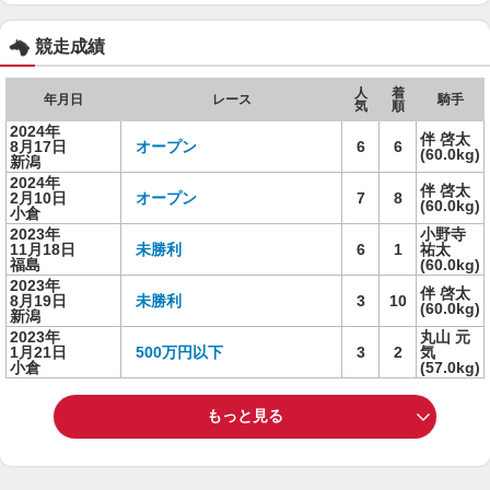
競走成績
人
着
年月日
レース
騎手
気
順
2024年
伴 啓太
8月17日
オープン
6
6
(60.0kg)
新潟
2024年
伴 啓太
2月10日
オープン
7
8
(60.0kg)
小倉
2023年
小野寺
11月18日
未勝利
6
1
祐太
福島
(60.0kg)
2023年
伴 啓太
8月19日
未勝利
3
10
(60.0kg)
新潟
2023年
丸山 元
1月21日
500万円以下
3
2
気
小倉
(57.0kg)
もっと見る