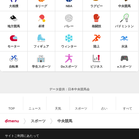
大相撲
Bリーグ
NBA
ラグビー
中央競馬
地方競馬
卓球
バレー
格闘技
バドミントン
モーター
フィギュア
ウィンター
陸上
水泳
自転車
学生スポーツ
Doスポーツ
ビジネス
eスポーツ
データ提供：日本中央競馬会
TOP
ニュース
天気
スポーツ
占い
すべて
スポーツ
中央競馬
サイトご利用にあたって