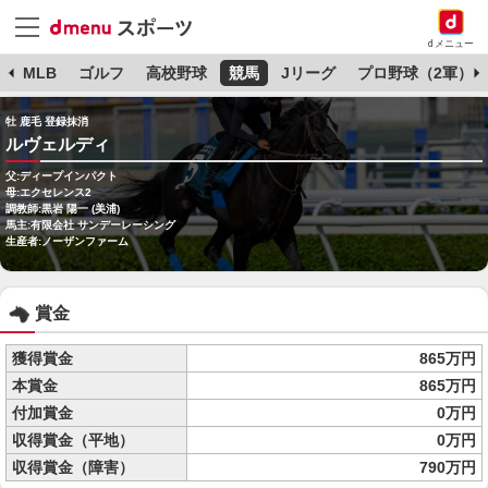
dメニュー
球
MLB
ゴルフ
高校野球
競馬
Jリーグ
プロ野球（2軍）
牡 鹿毛 登録抹消
ルヴェルディ
父:ディープインパクト
母:エクセレンス2
調教師:黒岩 陽一 (美浦)
馬主:有限会社 サンデーレーシング
生産者:ノーザンファーム
賞金
獲得賞金
865万円
本賞金
865万円
付加賞金
0万円
収得賞金（平地）
0万円
収得賞金（障害）
790万円