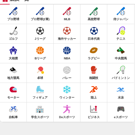
プロ野球
プロ野球(2軍)
MLB
高校野球
侍ジャパン
ゴルフ
Jリーグ
海外サッカー
日本代表
テニス
大相撲
Bリーグ
NBA
ラグビー
中央競馬
地方競馬
卓球
バレー
格闘技
バドミントン
モーター
フィギュア
ウィンター
陸上
水泳
自転車
学生スポーツ
Doスポーツ
ビジネス
eスポーツ