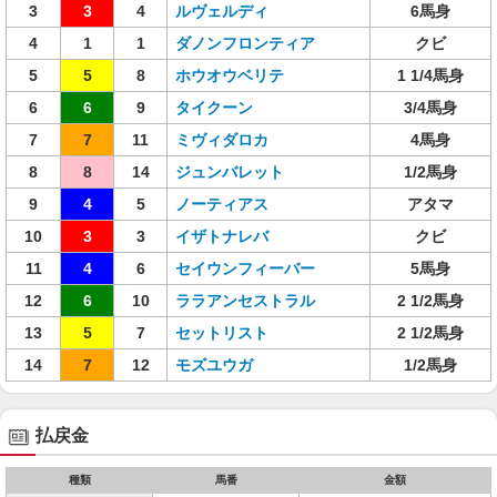
3
3
4
ルヴェルディ
6馬身
4
1
1
ダノンフロンティア
クビ
5
5
8
ホウオウベリテ
1 1/4馬身
6
6
9
タイクーン
3/4馬身
7
7
11
ミヴィダロカ
4馬身
8
8
14
ジュンバレット
1/2馬身
9
4
5
ノーティアス
アタマ
10
3
3
イザトナレバ
クビ
11
4
6
セイウンフィーバー
5馬身
12
6
10
ララアンセストラル
2 1/2馬身
13
5
7
セットリスト
2 1/2馬身
14
7
12
モズユウガ
1/2馬身
払戻金
種類
馬番
金額