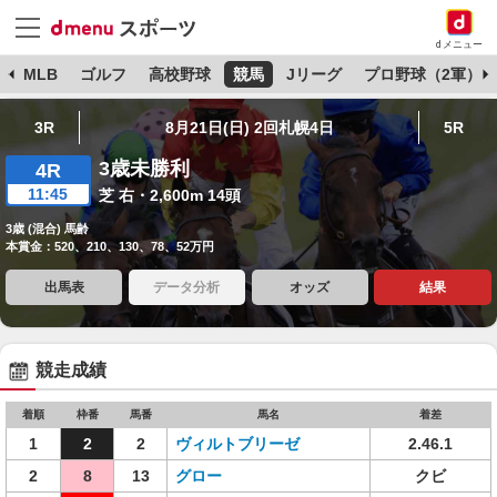
dメニュー
球
MLB
ゴルフ
高校野球
競馬
Jリーグ
プロ野球（2軍）
3R
8月21日(日) 2回札幌4日
5R
3歳未勝利
4R
11:45
芝 右・2,600m 14頭
3歳 (混合) 馬齢
本賞金：520、210、130、78、52万円
出馬表
データ分析
オッズ
結果
競走成績
着順
枠番
馬番
馬名
着差
1
2
2
ヴィルトブリーゼ
2.46.1
2
8
13
グロー
クビ