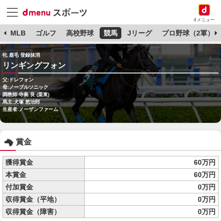
dメニュー
球
MLB
ゴルフ
高校野球
競馬
Jリーグ
プロ野球（2軍）
牝 鹿毛 登録抹消
リンギングフォン
父:ドレフォン
母:ノーブルソニック
調教師:寺島 良 (栗東)
馬主:犬塚 悠治郎
生産者:ノーザンファーム
賞金
獲得賞金
60万円
本賞金
60万円
付加賞金
0万円
収得賞金（平地）
0万円
収得賞金（障害）
0万円