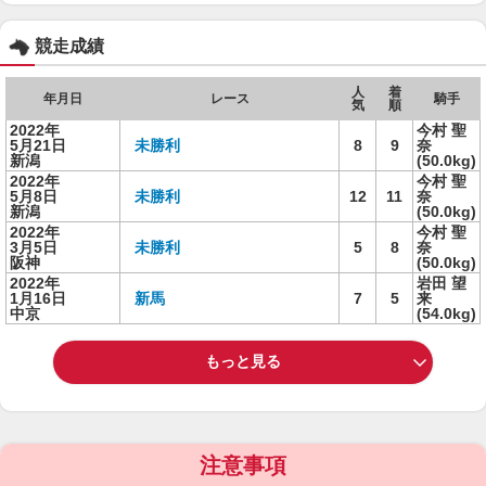
競走成績
人
着
年月日
レース
騎手
気
順
2022年
今村 聖
5月21日
未勝利
8
9
奈
新潟
(50.0kg)
2022年
今村 聖
5月8日
未勝利
12
11
奈
新潟
(50.0kg)
2022年
今村 聖
3月5日
未勝利
5
8
奈
阪神
(50.0kg)
2022年
岩田 望
1月16日
新馬
7
5
来
中京
(54.0kg)
もっと見る
注意事項