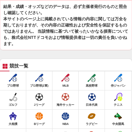
結果・成績・オッズなどのデータは、必ず主催者発行のものと照合
し確認してください。
本サイトのページ上に掲載されている情報の内容に関しては万全を
期しておりますが、その内容の正確性および安全性を保証するもの
ではありません。 当該情報に基づいて被ったいかなる損害について
も、株式会社NTTドコモおよび情報提供者は一切の責任を負いかね
ます。
競技一覧
プロ野球
プロ野球(2軍)
MLB
高校野球
侍ジャパン
ゴルフ
Jリーグ
海外サッカー
日本代表
テニス
大相撲
Bリーグ
NBA
ラグビー
中央競馬