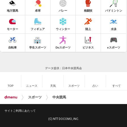
地方競馬
卓球
バレー
格闘技
バドミントン
モーター
フィギュア
ウィンター
陸上
水泳
自転車
学生スポーツ
Doスポーツ
ビジネス
eスポーツ
データ提供：日本中央競馬会
TOP
ニュース
天気
スポーツ
占い
すべて
スポーツ
中央競馬
サイトご利用にあたって
(C) NTT DOCOMO, INC.