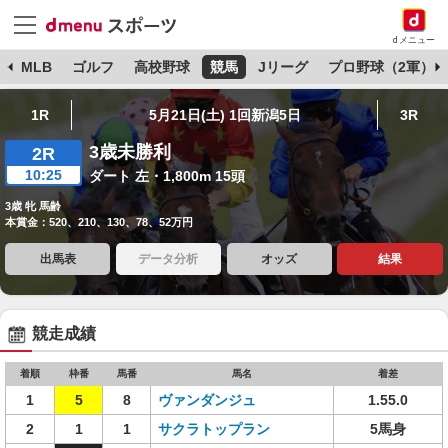
dメニュー
球
MLB
ゴルフ
高校野球
競馬
Jリーグ
プロ野球（2軍）
1R
5月21日(土) 1回新潟5日
3R
3歳未勝利
2R
10:25
ダート 左・1,800m 15頭
3歳 牝 馬齢
本賞金：520、210、130、78、52万円
出馬表
データ分析
オッズ
結果
競走成績
着順
枠番
馬番
馬名
着差
1
5
8
ヴァンダンジュ
1.55.0
2
1
1
サクラトップラン
5馬身