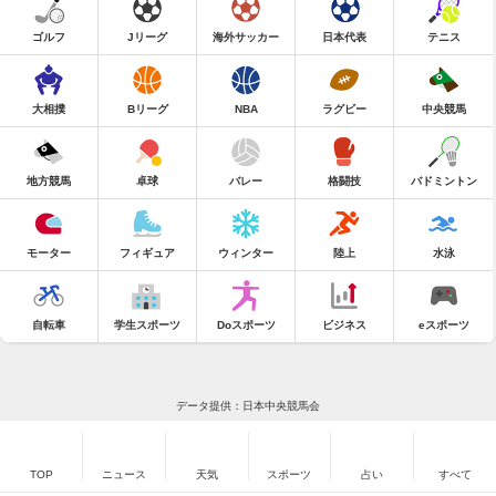
ゴルフ
Jリーグ
海外サッカー
日本代表
テニス
大相撲
Bリーグ
NBA
ラグビー
中央競馬
地方競馬
卓球
バレー
格闘技
バドミントン
モーター
フィギュア
ウィンター
陸上
水泳
自転車
学生スポーツ
Doスポーツ
ビジネス
eスポーツ
データ提供：日本中央競馬会
TOP
ニュース
天気
スポーツ
占い
すべて