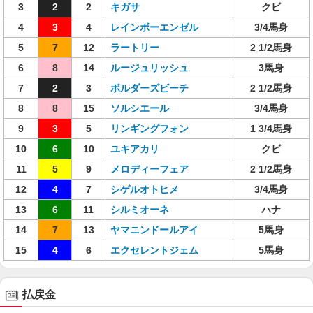
3
2
2
キガサ
クビ
4
3
4
レインボーエンゼル
3/4馬身
5
7
12
ラートリー
2 1/2馬身
6
8
14
ルージュリッシュ
3馬身
7
2
3
ボルダーズビーチ
2 1/2馬身
8
8
15
ソルシエール
3/4馬身
9
3
5
リンギングフォン
1 3/4馬身
10
6
10
ユキアカリ
クビ
11
5
9
メロディーフェア
2 1/2馬身
12
4
7
シゲルオトヒメ
3/4馬身
13
6
11
シルミオーネ
ハナ
14
7
13
ヤマニンドールアイ
5馬身
15
4
6
エクセレントジェム
5馬身
払戻金