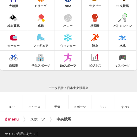
大相撲
Bリーグ
NBA
ラグビー
中央競馬
地方競馬
卓球
バレー
格闘技
バドミントン
モーター
フィギュア
ウィンター
陸上
水泳
自転車
学生スポーツ
Doスポーツ
ビジネス
eスポーツ
データ提供：日本中央競馬会
TOP
ニュース
天気
スポーツ
占い
すべて
スポーツ
中央競馬
サイトご利用にあたって