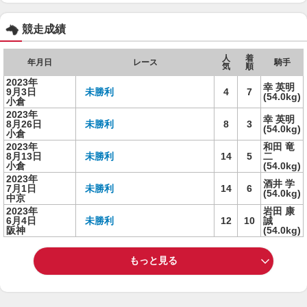
競走成績
人
着
年月日
レース
騎手
気
順
2023年
幸 英明
9月3日
未勝利
4
7
(54.0kg)
小倉
2023年
幸 英明
8月26日
未勝利
8
3
(54.0kg)
小倉
2023年
和田 竜
8月13日
未勝利
14
5
二
小倉
(54.0kg)
2023年
酒井 学
7月1日
未勝利
14
6
(54.0kg)
中京
2023年
岩田 康
6月4日
未勝利
12
10
誠
阪神
(54.0kg)
もっと見る