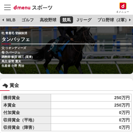
dメニュー
球
MLB
ゴルフ
高校野球
競馬
Jリーグ
プロ野球（2軍）
牝 青鹿毛 登録抹消
タンバッフェ
父:リオンディーズ
母:ラパージュ
調教師:飯田 雄三 (栗東)
馬主:荻野 憲夫
生産者:小野 秀治
賞金
獲得賞金
250万円
本賞金
250万円
付加賞金
0万円
収得賞金（平地）
0万円
収得賞金（障害）
0万円