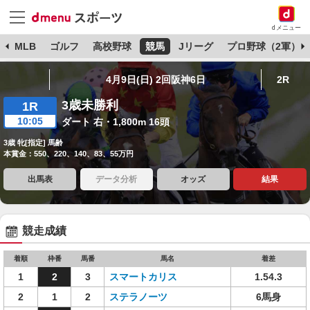
dメニュー
球
MLB
ゴルフ
高校野球
競馬
Jリーグ
プロ野球（2軍）
4月9日(日) 2回阪神6日
2R
3歳未勝利
1R
10:05
ダート 右・1,800m 16頭
3歳 牝[指定] 馬齢
本賞金：550、220、140、83、55万円
出馬表
データ分析
オッズ
結果
競走成績
着順
枠番
馬番
馬名
着差
1
2
3
スマートカリス
1.54.3
2
1
2
ステラノーツ
6馬身