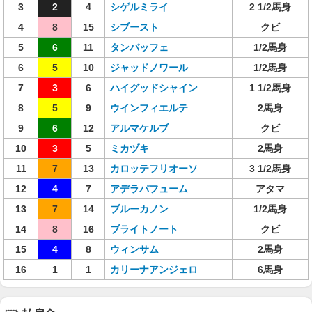
3
2
4
シゲルミライ
2 1/2馬身
4
8
15
シブースト
クビ
5
6
11
タンバッフェ
1/2馬身
6
5
10
ジャッドノワール
1/2馬身
7
3
6
ハイグッドシャイン
1 1/2馬身
8
5
9
ウインフィエルテ
2馬身
9
6
12
アルマケルブ
クビ
10
3
5
ミカヅキ
2馬身
11
7
13
カロッテフリオーソ
3 1/2馬身
12
4
7
アデラパフューム
アタマ
13
7
14
ブルーカノン
1/2馬身
14
8
16
ブライトノート
クビ
15
4
8
ウィンサム
2馬身
16
1
1
カリーナアンジェロ
6馬身