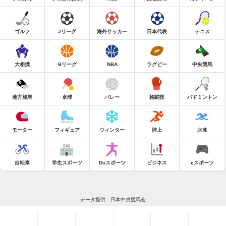
ゴルフ
Jリーグ
海外サッカー
日本代表
テニス
大相撲
Bリーグ
NBA
ラグビー
中央競馬
地方競馬
卓球
バレー
格闘技
バドミントン
モーター
フィギュア
ウィンター
陸上
水泳
自転車
学生スポーツ
Doスポーツ
ビジネス
eスポーツ
データ提供：日本中央競馬会