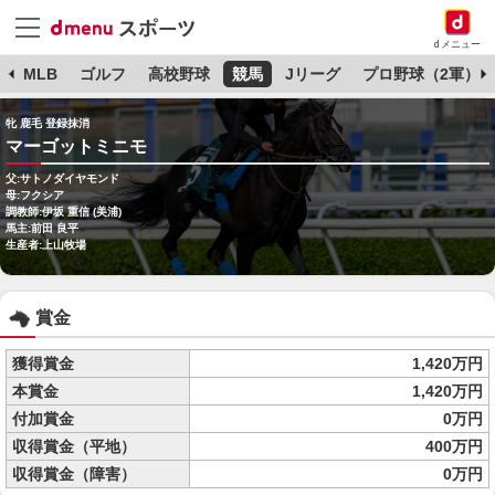
dメニュー
球
MLB
ゴルフ
高校野球
競馬
Jリーグ
プロ野球（2軍）
牝 鹿毛 登録抹消
マーゴットミニモ
父:サトノダイヤモンド
母:フクシア
調教師:伊坂 重信 (美浦)
馬主:前田 良平
生産者:上山牧場
賞金
獲得賞金
1,420万円
本賞金
1,420万円
付加賞金
0万円
収得賞金（平地）
400万円
収得賞金（障害）
0万円