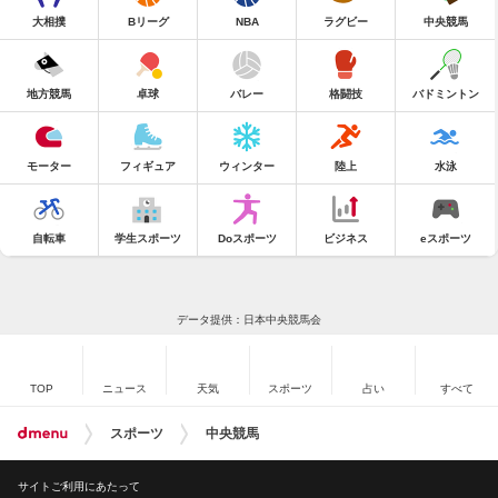
大相撲
Bリーグ
NBA
ラグビー
中央競馬
地方競馬
卓球
バレー
格闘技
バドミントン
モーター
フィギュア
ウィンター
陸上
水泳
自転車
学生スポーツ
Doスポーツ
ビジネス
eスポーツ
データ提供：日本中央競馬会
TOP
ニュース
天気
スポーツ
占い
すべて
スポーツ
中央競馬
サイトご利用にあたって