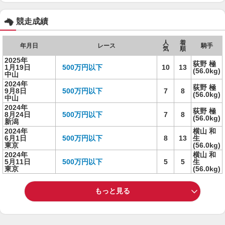
競走成績
人
着
年月日
レース
騎手
気
順
2025年
荻野 極
1月19日
500万円以下
10
13
(56.0kg)
中山
2024年
荻野 極
9月8日
500万円以下
7
8
(56.0kg)
中山
2024年
荻野 極
8月24日
500万円以下
7
8
(56.0kg)
新潟
2024年
横山 和
6月1日
500万円以下
8
13
生
東京
(56.0kg)
2024年
横山 和
5月11日
500万円以下
5
5
生
東京
(56.0kg)
もっと見る