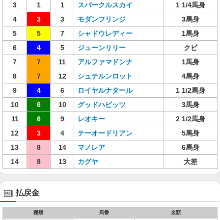
3
1
1
スパークルスカイ
1 1/4馬身
4
3
3
モダンフリンジ
3馬身
5
5
7
シャドウレディー
1馬身
6
4
5
ジューンリリー
クビ
7
7
11
アルファマドンナ
1馬身
8
7
12
シュテルンロット
4馬身
9
4
6
ロイヤルナタール
1 1/2馬身
10
6
10
グッドハビッツ
3馬身
11
6
9
レオキー
2 1/2馬身
12
3
4
テーオードリアン
5馬身
13
8
14
マノレア
6馬身
14
8
13
カグヤ
大差
払戻金
種類
馬番
金額