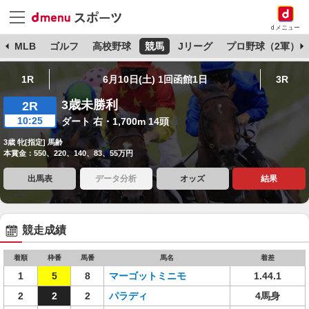
dメニュー
球
MLB
ゴルフ
高校野球
競馬
Jリーグ
プロ野球（2軍）
1R
6月10日(土) 1回函館1日
3R
3歳未勝利
2R
10:25
ダート 右・1,700m 14頭
3歳 牝[指定] 馬齢
本賞金：550、220、140、83、55万円
出馬表
データ分析
オッズ
結果
競走成績
着順
枠番
馬番
馬名
着差
1
5
8
マーゴットミニモ
1.44.1
2
2
2
パラディ
4馬身