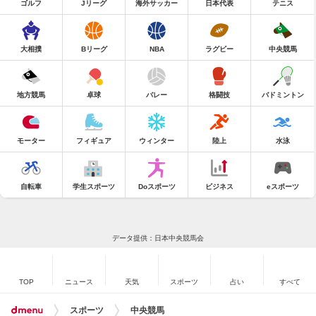
ゴルフ
Jリーグ
海外サッカー
日本代表
テニス
大相撲
Bリーグ
NBA
ラグビー
中央競馬
地方競馬
卓球
バレー
格闘技
バドミントン
モーター
フィギュア
ウィンター
陸上
水泳
自転車
学生スポーツ
Doスポーツ
ビジネス
eスポーツ
データ提供：日本中央競馬会
TOP
ニュース
天気
スポーツ
占い
すべて
スポーツ
中央競馬