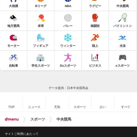
大相撲
Bリーグ
NBA
ラグビー
中央競馬
地方競馬
卓球
バレー
格闘技
バドミントン
モーター
フィギュア
ウィンター
陸上
水泳
自転車
学生スポーツ
Doスポーツ
ビジネス
eスポーツ
データ提供：日本中央競馬会
TOP
ニュース
天気
スポーツ
占い
すべて
スポーツ
中央競馬
サイトご利用にあたって