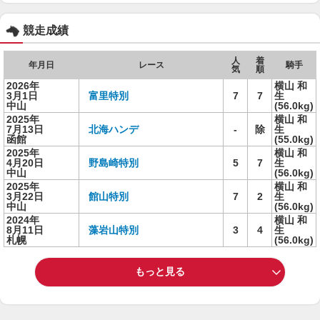
競走成績
人
着
年月日
レース
騎手
気
順
2026年
横山 和
3月1日
富里特別
7
7
生
中山
(56.0kg)
2025年
横山 和
7月13日
北海ハンデ
-
除
生
函館
(55.0kg)
2025年
横山 和
4月20日
野島崎特別
5
7
生
中山
(56.0kg)
2025年
横山 和
3月22日
館山特別
7
2
生
中山
(56.0kg)
2024年
横山 和
8月11日
藻岩山特別
3
4
生
札幌
(56.0kg)
もっと見る