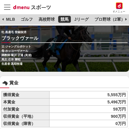
dメニュー
球
MLB
ゴルフ
高校野球
競馬
Jリーグ
プロ野球（2軍）
牝 黒鹿毛 登録抹消
ブラックヴァール
父:ジャングルポケット
母:ホッコーヴァール
調教師:菊川 正達 (美浦)
馬主:石井 輝昭
生産者:高昭牧場
賞金
獲得賞金
5,555万円
本賞金
5,496万円
付加賞金
59万円
収得賞金（平地）
900万円
収得賞金（障害）
0万円