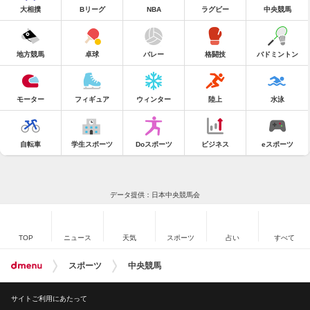
大相撲
Bリーグ
NBA
ラグビー
中央競馬
地方競馬
卓球
バレー
格闘技
バドミントン
モーター
フィギュア
ウィンター
陸上
水泳
自転車
学生スポーツ
Doスポーツ
ビジネス
eスポーツ
データ提供：日本中央競馬会
TOP
ニュース
天気
スポーツ
占い
すべて
スポーツ
中央競馬
サイトご利用にあたって