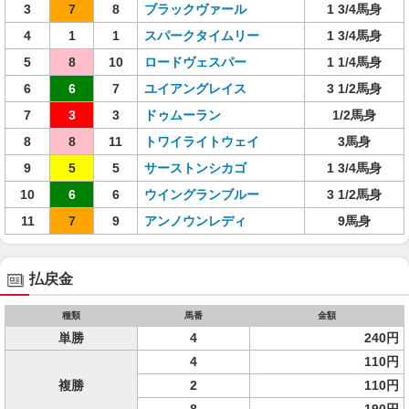
3
7
8
ブラックヴァール
1 3/4馬身
4
1
1
スパークタイムリー
1 3/4馬身
5
8
10
ロードヴェスパー
1 1/4馬身
6
6
7
ユイアングレイス
3 1/2馬身
7
3
3
ドゥムーラン
1/2馬身
8
8
11
トワイライトウェイ
3馬身
9
5
5
サーストンシカゴ
1 3/4馬身
10
6
6
ウイングランブルー
3 1/2馬身
11
7
9
アンノウンレディ
9馬身
払戻金
種類
馬番
金額
単勝
4
240円
4
110円
複勝
2
110円