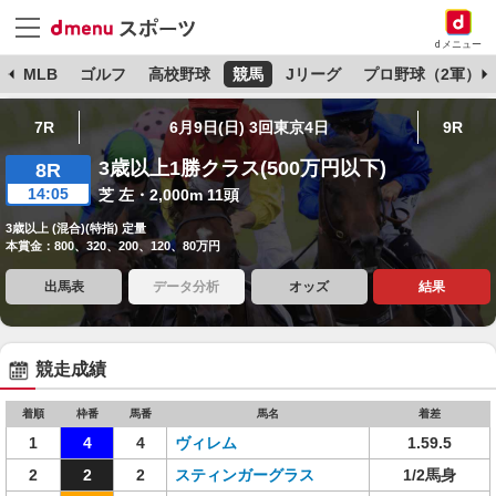
dメニュー
球
MLB
ゴルフ
高校野球
競馬
Jリーグ
プロ野球（2軍）
7R
6月9日(日) 3回東京4日
9R
3歳以上1勝クラス(500万円以下)
8R
14:05
芝 左・2,000m 11頭
3歳以上 (混合)(特指) 定量
本賞金：800、320、200、120、80万円
出馬表
データ分析
オッズ
結果
競走成績
着順
枠番
馬番
馬名
着差
1
4
4
ヴィレム
1.59.5
2
2
2
スティンガーグラス
1/2馬身