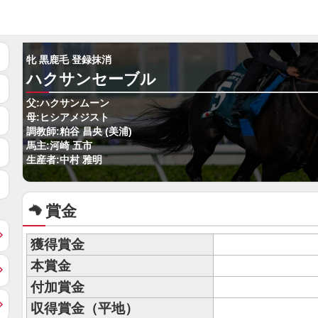
牝 黒鹿毛 登録抹消
ハクサンセーブル
父:ハクサンムーン
母:ヒシアメジスト
調教師:粕谷 昌央 (美浦)
馬主:河崎 五市
生産者:中村 雅明
賞金
獲得賞金
本賞金
付加賞金
収得賞金（平地）