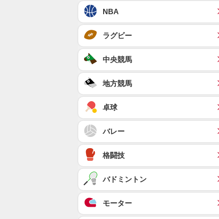
NBA
ラグビー
中央競馬
地方競馬
卓球
バレー
格闘技
バドミントン
モーター