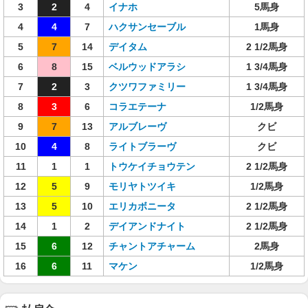
3
2
4
イナホ
5馬身
4
4
7
ハクサンセーブル
1馬身
5
7
14
デイタム
2 1/2馬身
6
8
15
ベルウッドアラシ
1 3/4馬身
7
2
3
クツワファミリー
1 3/4馬身
8
3
6
コラエテーナ
1/2馬身
9
7
13
アルブレーヴ
クビ
10
4
8
ライトブラーヴ
クビ
11
1
1
トウケイチョウテン
2 1/2馬身
12
5
9
モリヤトツイキ
1/2馬身
13
5
10
エリカボニータ
2 1/2馬身
14
1
2
デイアンドナイト
2 1/2馬身
15
6
12
チャントアチャーム
2馬身
16
6
11
マケン
1/2馬身