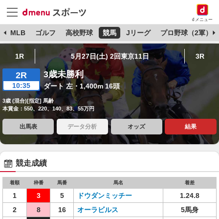
dメニュー
球
MLB
ゴルフ
高校野球
競馬
Jリーグ
プロ野球（2軍）
1R
5月27日(土) 2回東京11日
3R
3歳未勝利
2R
10:35
ダート 左・1,400m 16頭
3歳 (混合)[指定] 馬齢
本賞金：550、220、140、83、55万円
出馬表
データ分析
オッズ
結果
競走成績
着順
枠番
馬番
馬名
着差
1
3
5
ドウダンミッチー
1.24.8
2
8
16
オーラビルス
5馬身