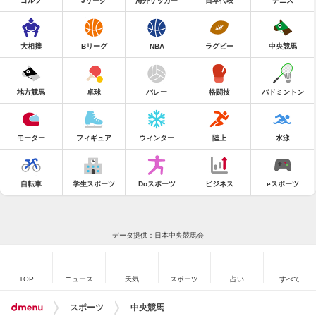
ゴルフ
Jリーグ
海外サッカー
日本代表
テニス
大相撲
Bリーグ
NBA
ラグビー
中央競馬
地方競馬
卓球
バレー
格闘技
バドミントン
モーター
フィギュア
ウィンター
陸上
水泳
自転車
学生スポーツ
Doスポーツ
ビジネス
eスポーツ
データ提供：日本中央競馬会
TOP
ニュース
天気
スポーツ
占い
すべて
スポーツ
中央競馬