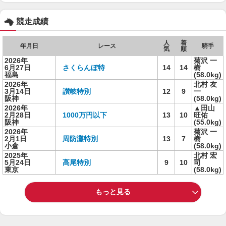
競走成績
人
着
年月日
レース
騎手
気
順
2026年
菊沢 一
6月27日
さくらんぼ特
14
14
樹
福島
(58.0kg)
2026年
北村 友
3月14日
讃岐特別
12
9
一
阪神
(58.0kg)
2026年
▲田山
2月28日
1000万円以下
13
10
旺佑
阪神
(55.0kg)
2026年
菊沢 一
2月1日
周防灘特別
13
7
樹
小倉
(58.0kg)
2025年
北村 宏
5月24日
高尾特別
9
10
司
東京
(58.0kg)
もっと見る