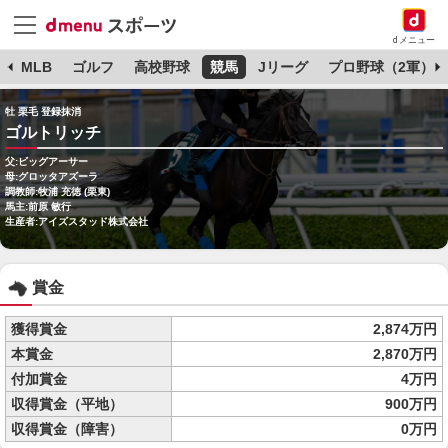
dメニュー
球
MLB
ゴルフ
高校野球
競馬
Jリーグ
プロ野球（2軍）
牡 栗毛 登録抹消
ゴルトリッチ
父:ビッグアーサー
母:グロッタアズーラ
調教師:牧浦 充徳 (栗東)
馬主:前原 敏行
生産者:アイズスタッド株式会社
賞金
獲得賞金
2,874万円
本賞金
2,870万円
付加賞金
4万円
収得賞金（平地）
900万円
収得賞金（障害）
0万円