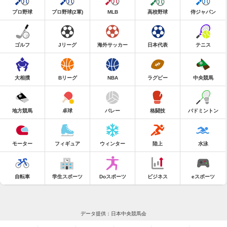
プロ野球
プロ野球(2軍)
MLB
高校野球
侍ジャパン
ゴルフ
Jリーグ
海外サッカー
日本代表
テニス
大相撲
Bリーグ
NBA
ラグビー
中央競馬
地方競馬
卓球
バレー
格闘技
バドミントン
モーター
フィギュア
ウィンター
陸上
水泳
自転車
学生スポーツ
Doスポーツ
ビジネス
eスポーツ
データ提供：日本中央競馬会