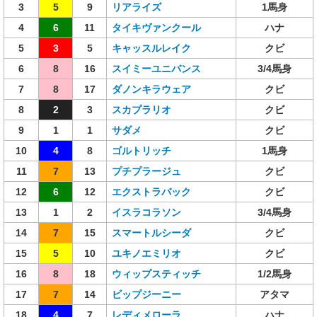
3
5
9
リアライズ
1馬身
4
6
11
タイキヴァンクール
ハナ
5
3
5
キャッスルレイク
クビ
6
8
16
スイミーユニバンス
3/4馬身
7
8
17
ダノンキラウェア
クビ
8
2
3
スカプラリオ
クビ
9
1
1
サダメ
クビ
10
4
8
ゴルトリッチ
1馬身
11
7
13
プチプラージュ
クビ
12
6
12
エクストラバック
クビ
13
1
2
イスラコラソン
3/4馬身
14
7
15
スマートルシーダ
クビ
15
5
10
ユキノエミリオ
クビ
16
8
18
ウィップスティッチ
1/2馬身
17
7
14
ビップジーニー
アタマ
18
4
7
レディメローラ
ハナ