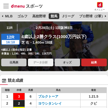
dメニュー
球
MLB
ゴルフ
高校野球
競馬
Jリーグ
プロ野球（2軍）
11R
2月28日(土) 1回阪神3日
4歳以上2勝クラス(1000万円以下)
12R
16:10
芝 右・1,400m 18頭
4歳以上 (混合)[指定] 定量
本賞金：1,190、480、300、180、119万円
出馬表
データ分析
オッズ
結果
競走成績
着順
枠番
馬番
馬名
着差
1
3
6
ブルクトーア
1.21.5
2
2
4
ヨウシタンレイ
クビ