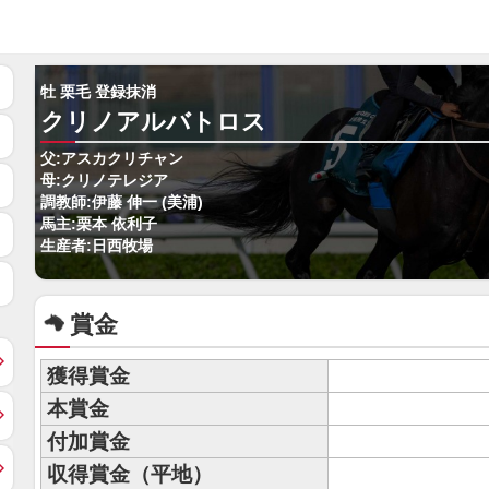
牡 栗毛 登録抹消
クリノアルバトロス
父:アスカクリチャン
母:クリノテレジア
調教師:伊藤 伸一 (美浦)
馬主:栗本 依利子
生産者:日西牧場
賞金
獲得賞金
本賞金
付加賞金
収得賞金（平地）