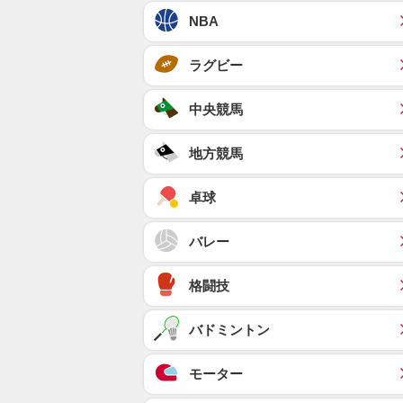
NBA
ラグビー
中央競馬
地方競馬
卓球
バレー
格闘技
バドミントン
モーター