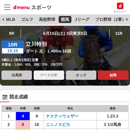
dメニュー
球
MLB
ゴルフ
高校野球
競馬
Jリーグ
プロ野球（2軍）
9R
6月15日(土) 3回東京5日
11R
立川特別
10R
15:10
ダート 左・1,400m 16頭
3歳以上 (混合)[指定] 定量
本賞金：1,550、620、390、230、155万円
出馬表
データ分析
オッズ
結果
競走成績
着順
枠番
馬番
馬名
着差
1
4
8
ナスティウェザー
1.23.3
2
8
16
ニシノスピカ
3 1/2馬身