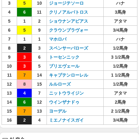
3
5
10
ジョージテソーロ
ハナ
4
6
11
クリノアルバトロス
3馬身
5
1
2
ショウナンアビアス
アタマ
6
5
9
クラウンブラヴォー
3/4馬身
7
1
1
マホロバ
ハナ
8
2
3
スペンサーバローズ
1/2馬身
9
3
6
トーセンニック
3 1/2馬身
10
3
5
ブリエヴェール
1/2馬身
11
7
14
キャプテンローレル
1 1/2馬身
12
8
15
ルルローズ
1/2馬身
13
4
7
ニットウライジン
アタマ
14
6
12
ウインザナドゥ
2馬身
15
7
13
ヨーデル
2 1/2馬身
16
2
4
ミエノナイスガイ
3/4馬身