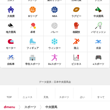
ゴルフ
Jリーグ
海外サッカー
日本代表
テニス
大相撲
Bリーグ
NBA
ラグビー
中央競馬
地方競馬
卓球
バレー
格闘技
バドミントン
モーター
フィギュア
ウィンター
陸上
水泳
自転車
学生スポーツ
Doスポーツ
ビジネス
eスポーツ
データ提供：日本中央競馬会
TOP
ニュース
天気
スポーツ
占い
すべて
スポーツ
中央競馬