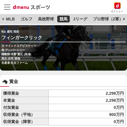
dメニュー
球
MLB
ゴルフ
高校野球
競馬
Jリーグ
プロ野球（2軍）
牝6 鹿毛 現役
フィンガークリック
父:マインドユアビスケッツ
母:アンバーミニー
調教師:水野 貴広 (美浦)
馬主:吉田 照哉
生産者:社台ファーム
賞金
獲得賞金
2,298万円
本賞金
2,298万円
付加賞金
0万円
収得賞金（平地）
900万円
収得賞金（障害）
0万円