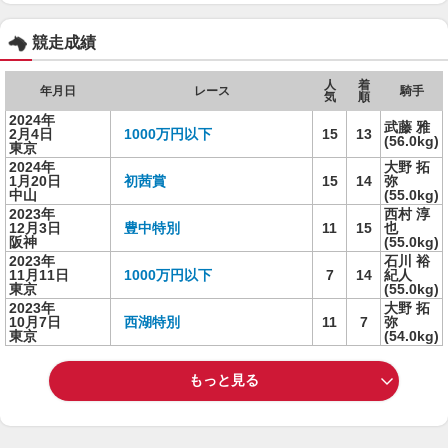
競走成績
人
着
年月日
レース
騎手
気
順
2024年
武藤 雅
2月4日
1000万円以下
15
13
(56.0kg)
東京
2024年
大野 拓
1月20日
初茜賞
15
14
弥
中山
(55.0kg)
2023年
西村 淳
12月3日
豊中特別
11
15
也
阪神
(55.0kg)
2023年
石川 裕
11月11日
1000万円以下
7
14
紀人
東京
(55.0kg)
2023年
大野 拓
10月7日
西湖特別
11
7
弥
東京
(54.0kg)
もっと見る