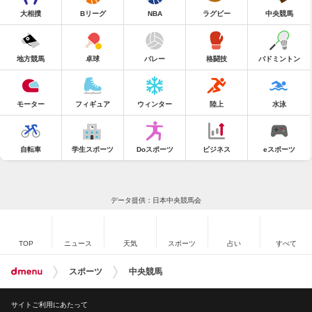
大相撲
Bリーグ
NBA
ラグビー
中央競馬
地方競馬
卓球
バレー
格闘技
バドミントン
モーター
フィギュア
ウィンター
陸上
水泳
自転車
学生スポーツ
Doスポーツ
ビジネス
eスポーツ
データ提供：日本中央競馬会
TOP
ニュース
天気
スポーツ
占い
すべて
スポーツ
中央競馬
サイトご利用にあたって