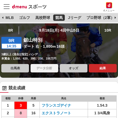
dメニュー
球
MLB
ゴルフ
高校野球
競馬
Jリーグ
プロ野球（2軍）
8R
9月18日(月) 4回中山5日
10R
鋸山特別
9R
14:35
ダート 右・1,800m 16頭
3歳以上 (混合)[指定] ハンデ
本賞金：1,550、620、390、230、155万円
出馬表
データ分析
オッズ
結果
競走成績
着順
枠番
馬番
馬名
着差
1
3
5
フランスゴデイナ
1.54.3
2
8
16
エクストラノート
1 3/4馬身