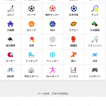
ゴルフ
Jリーグ
海外サッカー
日本代表
テニス
大相撲
Bリーグ
NBA
ラグビー
中央競馬
地方競馬
卓球
バレー
格闘技
バドミントン
モーター
フィギュア
ウィンター
陸上
水泳
自転車
学生スポーツ
Doスポーツ
ビジネス
eスポーツ
データ提供：日本中央競馬会