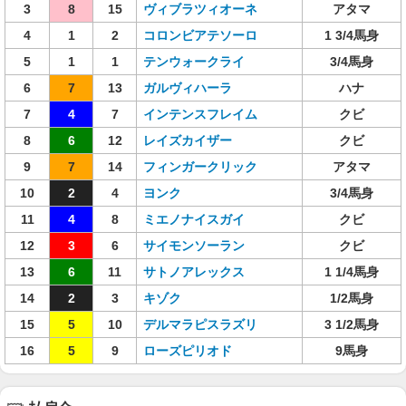
3
8
15
ヴィブラツィオーネ
アタマ
4
1
2
コロンビアテソーロ
1 3/4馬身
5
1
1
テンウォークライ
3/4馬身
6
7
13
ガルヴィハーラ
ハナ
7
4
7
インテンスフレイム
クビ
8
6
12
レイズカイザー
クビ
9
7
14
フィンガークリック
アタマ
10
2
4
ヨンク
3/4馬身
11
4
8
ミエノナイスガイ
クビ
12
3
6
サイモンソーラン
クビ
13
6
11
サトノアレックス
1 1/4馬身
14
2
3
キゾク
1/2馬身
15
5
10
デルマラピスラズリ
3 1/2馬身
16
5
9
ローズピリオド
9馬身