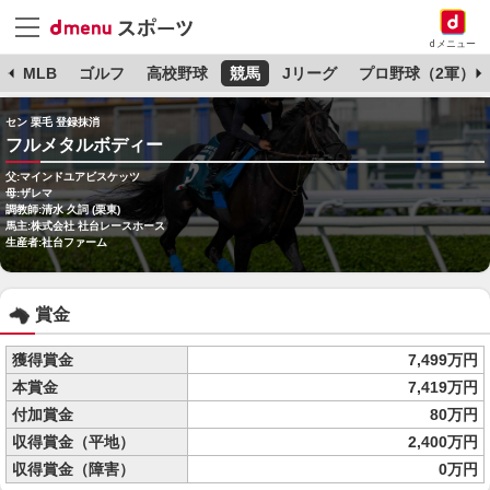
dメニュー
球
MLB
ゴルフ
高校野球
競馬
Jリーグ
プロ野球（2軍）
セン 栗毛 登録抹消
フルメタルボディー
父:マインドユアビスケッツ
母:ザレマ
調教師:清水 久詞 (栗東)
馬主:株式会社 社台レースホース
生産者:社台ファーム
賞金
獲得賞金
7,499万円
本賞金
7,419万円
付加賞金
80万円
収得賞金（平地）
2,400万円
収得賞金（障害）
0万円