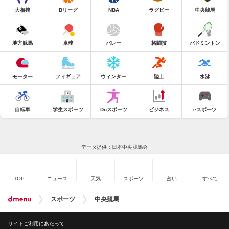
大相撲
Bリーグ
NBA
ラグビー
中央競馬
地方競馬
卓球
バレー
格闘技
バドミントン
モーター
フィギュア
ウィンター
陸上
水泳
自転車
学生スポーツ
Doスポーツ
ビジネス
eスポーツ
データ提供：日本中央競馬会
TOP
ニュース
天気
スポーツ
占い
すべて
スポーツ
中央競馬
サイトご利用にあたって