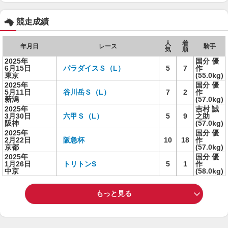
競走成績
人
着
年月日
レース
騎手
気
順
2025年
国分 優
6月15日
パラダイスＳ（L）
5
7
作
東京
(55.0kg)
2025年
国分 優
5月11日
谷川岳Ｓ（L）
7
2
作
新潟
(57.0kg)
2025年
吉村 誠
3月30日
六甲Ｓ（L）
5
9
之助
阪神
(57.0kg)
2025年
国分 優
2月22日
阪急杯
10
18
作
京都
(57.0kg)
2025年
国分 優
1月26日
トリトンS
5
1
作
中京
(58.0kg)
もっと見る