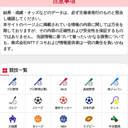
注意事項
結果・成績・オッズなどのデータは、必ず主催者発行のものと照合
し確認してください。
本サイトのページ上に掲載されている情報の内容に関しては万全を
期しておりますが、その内容の正確性および安全性を保証するもの
ではありません。 当該情報に基づいて被ったいかなる損害について
も、株式会社NTTドコモおよび情報提供者は一切の責任を負いかね
ます。
競技一覧
プロ野球
プロ野球(2軍)
MLB
高校野球
侍ジャパン
ゴルフ
Jリーグ
海外サッカー
日本代表
テニス
大相撲
Bリーグ
NBA
ラグビー
中央競馬