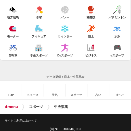
地方競馬
卓球
バレー
格闘技
バドミントン
モーター
フィギュア
ウィンター
陸上
水泳
自転車
学生スポーツ
Doスポーツ
ビジネス
eスポーツ
データ提供：日本中央競馬会
TOP
ニュース
天気
スポーツ
占い
すべて
スポーツ
中央競馬
サイトご利用にあたって
(C) NTT DOCOMO, INC.