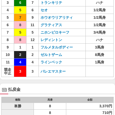
3
6
7
トランキリテ
ハナ
4
5
6
セオ
1/2馬身
5
7
9
ホウオウリアリティ
1/2馬身
6
8
11
グラティアス
1/2馬身
7
5
5
ニホンピロキーフ
3/4馬身
8
8
12
レディントン
ハナ
9
1
1
フルメタルボディー
3馬身
10
2
2
ゼルトザーム
8馬身
11
4
4
ラインベック
1馬身
競走
3
3
バレエマスター
中止
払戻金
種類
馬番
金額
単勝
8
3,370円
8
710円