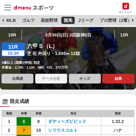
dメニュー
球
MLB
ゴルフ
高校野球
競馬
Jリーグ
プロ野球（2軍）
10R
3月30日(日) 2回阪神2日
12R
六甲Ｓ（L）
11R
15:20
芝 右 外回り・1,600m 12頭
4歳以上 (国際)(特指) 別定
本賞金：2,700、1,100、680、410、270万円
出馬表
データ分析
オッズ
結果
競走成績
着順
枠番
馬番
馬名
着差
1
6
8
ダディーズビビッド
1.32.2
2
7
10
シリウスコルト
ハナ