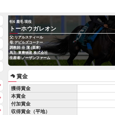
牡6 鹿毛 現役
トーホウガレオン
父:リアルスティール
母:デビルズコーナー
調教師:谷 潔 (栗東)
馬主:東豊物産 株式会社
生産者:ノーザンファーム
賞金
獲得賞金
本賞金
付加賞金
収得賞金（平地）