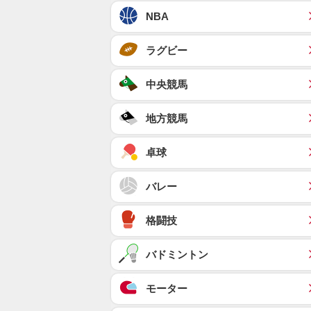
NBA
ラグビー
中央競馬
地方競馬
卓球
バレー
格闘技
バドミントン
モーター