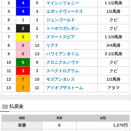
3
4
5
マイシンフォニー
1 1/2馬身
4
4
4
エポックヴィーナス
1/2馬身
5
1
1
ジュンゴールド
クビ
6
2
2
トーホウガレオン
クビ
7
5
7
スマートスピア
1 1/4馬身
8
8
12
リアド
3/4馬身
9
8
13
ハワイアンタイム
3 1/2馬身
10
6
9
クロニクルノヴァ
クビ
11
3
3
スペクトログラム
クビ
12
7
10
モズアンタレス
1/2馬身
13
7
11
アイオブザストーム
アタマ
払戻金
種類
馬番
金額
単勝
8
1,270円