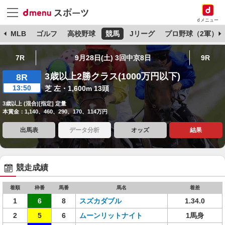
dメニュー
球
MLB
ゴルフ
高校野球
競馬
Jリーグ
プロ野球（2軍）
7R
9月28日(土) 3回中京8日
9R
3歳以上2勝クラス(1000万円以下)
8R
13:50
芝 左・1,600m 13頭
3歳以上 (混合)[指定] 定量
本賞金：1,140、460、290、170、114万円
出馬表
データ分析
オッズ
結果
競走成績
着順
枠番
馬番
馬名
着差
1
6
8
スズカダブル
1.34.0
2
5
6
ムーンリットナイト
1馬身