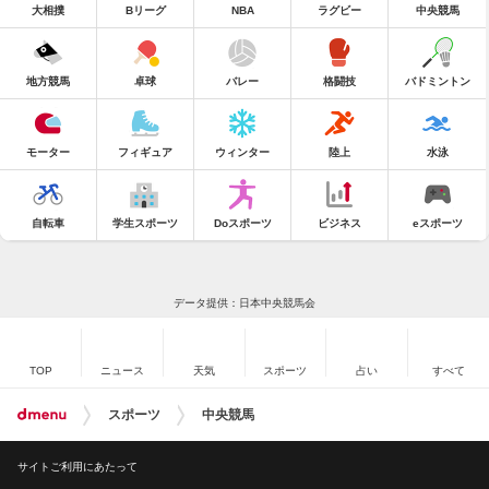
大相撲
Bリーグ
NBA
ラグビー
中央競馬
地方競馬
卓球
バレー
格闘技
バドミントン
モーター
フィギュア
ウィンター
陸上
水泳
自転車
学生スポーツ
Doスポーツ
ビジネス
eスポーツ
データ提供：日本中央競馬会
TOP
ニュース
天気
スポーツ
占い
すべて
スポーツ
中央競馬
サイトご利用にあたって