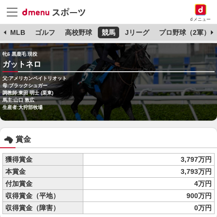
dメニュー
球
MLB
ゴルフ
高校野球
競馬
Jリーグ
プロ野球（2軍）
牝6 黒鹿毛 現役
ガットネロ
父:アメリカンペイトリオット
母:ブラックシュガー
調教師:東田 明士 (栗東)
馬主:山口 敦広
生産者:大狩部牧場
賞金
獲得賞金
3,797万円
本賞金
3,793万円
付加賞金
4万円
収得賞金（平地）
900万円
収得賞金（障害）
0万円