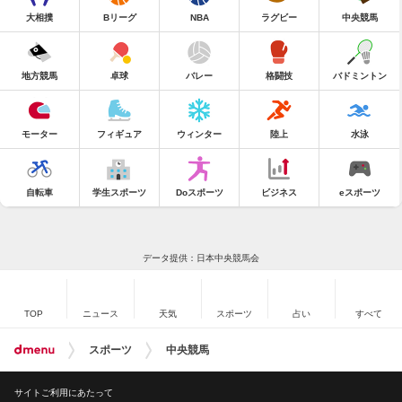
大相撲
Bリーグ
NBA
ラグビー
中央競馬
地方競馬
卓球
バレー
格闘技
バドミントン
モーター
フィギュア
ウィンター
陸上
水泳
自転車
学生スポーツ
Doスポーツ
ビジネス
eスポーツ
データ提供：日本中央競馬会
TOP
ニュース
天気
スポーツ
占い
すべて
スポーツ
中央競馬
サイトご利用にあたって