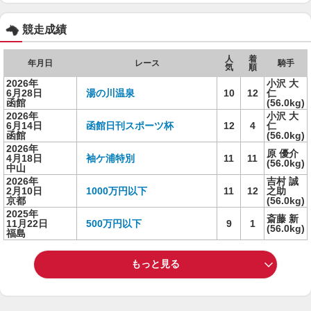
競走成績
人
着
年月日
レース
騎手
気
順
2026年
小沢 大
6月28日
湯の川温泉
10
12
仁
函館
(56.0kg)
2026年
小沢 大
6月14日
函館日刊スポーツ杯
12
4
仁
函館
(56.0kg)
2026年
原 優介
4月18日
袖ケ浦特別
11
11
(56.0kg)
中山
2026年
吉村 誠
2月10日
1000万円以下
11
12
之助
京都
(56.0kg)
2025年
斎藤 新
11月22日
500万円以下
9
1
(56.0kg)
福島
もっと見る