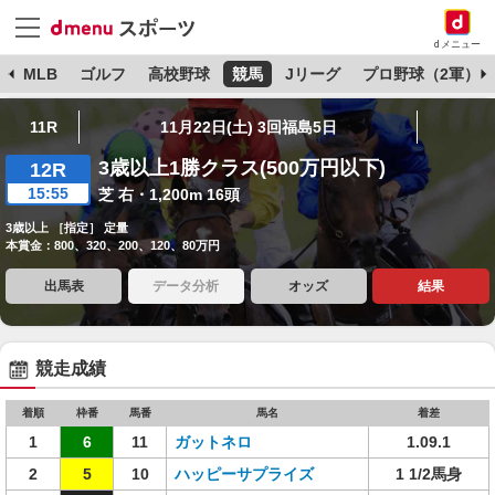
dメニュー
球
MLB
ゴルフ
高校野球
競馬
Jリーグ
プロ野球（2軍）
11R
11月22日(土) 3回福島5日
3歳以上1勝クラス(500万円以下)
12R
15:55
芝 右・1,200m 16頭
3歳以上 ［指定］ 定量
本賞金：800、320、200、120、80万円
出馬表
データ分析
オッズ
結果
競走成績
着順
枠番
馬番
馬名
着差
1
6
11
ガットネロ
1.09.1
2
5
10
ハッピーサプライズ
1 1/2馬身