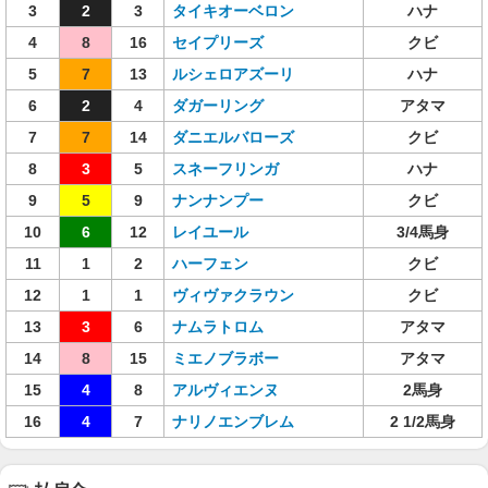
3
2
3
タイキオーベロン
ハナ
4
8
16
セイプリーズ
クビ
5
7
13
ルシェロアズーリ
ハナ
6
2
4
ダガーリング
アタマ
7
7
14
ダニエルバローズ
クビ
8
3
5
スネーフリンガ
ハナ
9
5
9
ナンナンプー
クビ
10
6
12
レイユール
3/4馬身
11
1
2
ハーフェン
クビ
12
1
1
ヴィヴァクラウン
クビ
13
3
6
ナムラトロム
アタマ
14
8
15
ミエノブラボー
アタマ
15
4
8
アルヴィエンヌ
2馬身
16
4
7
ナリノエンブレム
2 1/2馬身