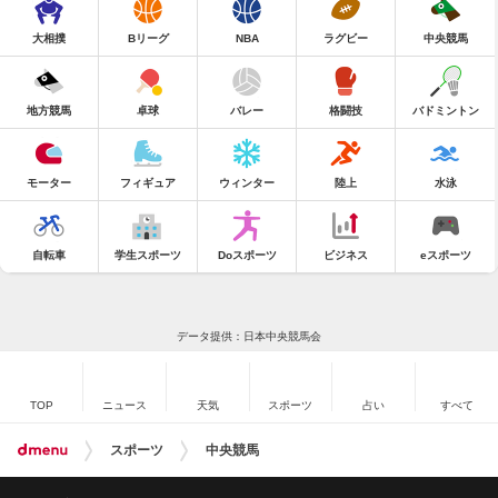
大相撲
Bリーグ
NBA
ラグビー
中央競馬
地方競馬
卓球
バレー
格闘技
バドミントン
モーター
フィギュア
ウィンター
陸上
水泳
自転車
学生スポーツ
Doスポーツ
ビジネス
eスポーツ
データ提供：日本中央競馬会
TOP
ニュース
天気
スポーツ
占い
すべて
スポーツ
中央競馬