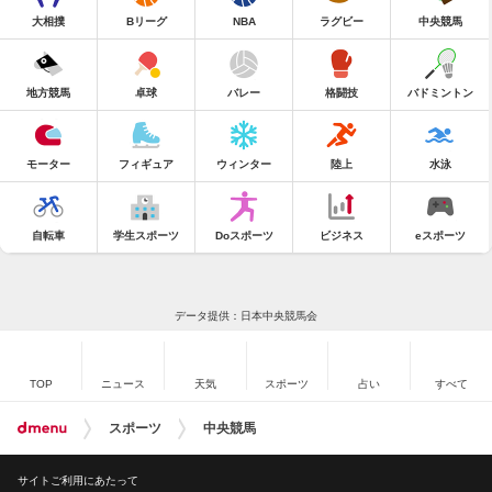
大相撲
Bリーグ
NBA
ラグビー
中央競馬
地方競馬
卓球
バレー
格闘技
バドミントン
モーター
フィギュア
ウィンター
陸上
水泳
自転車
学生スポーツ
Doスポーツ
ビジネス
eスポーツ
データ提供：日本中央競馬会
TOP
ニュース
天気
スポーツ
占い
すべて
スポーツ
中央競馬
サイトご利用にあたって