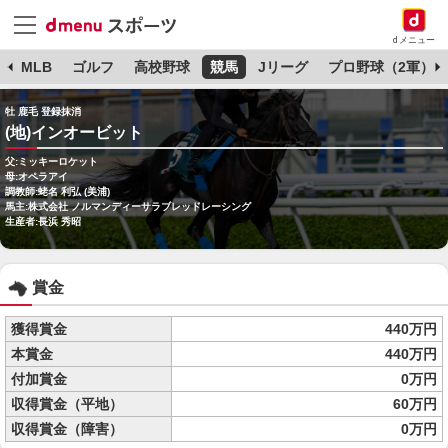
dメニュー
球
MLB
ゴルフ
高校野球
競馬
Jリーグ
プロ野球（2軍）
牡 鹿毛 登録抹消
(地)インオービット
父:ミッキーロケット
母:オペラアイ
調教師:蛯名 利弘 (美浦)
馬主:株式会社 ノルマンディーサラブレッドレーシング
生産者:長浜 秀昭
賞金
獲得賞金
440万円
本賞金
440万円
付加賞金
0万円
収得賞金（平地）
60万円
収得賞金（障害）
0万円