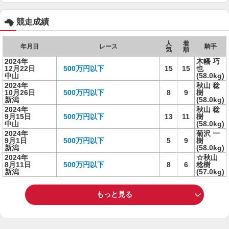
競走成績
人
着
年月日
レース
騎手
気
順
2024年
木幡 巧
12月22日
500万円以下
15
15
也
中山
(58.0kg)
2024年
秋山 稔
10月26日
500万円以下
8
9
樹
新潟
(58.0kg)
2024年
秋山 稔
9月15日
500万円以下
13
11
樹
中山
(58.0kg)
2024年
菊沢 一
9月1日
500万円以下
5
9
樹
新潟
(58.0kg)
2024年
☆秋山
8月11日
500万円以下
8
6
稔樹
新潟
(57.0kg)
もっと見る