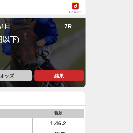
dメニュー
島1日
7R
円以下)
オッズ
結果
着差
1.46.2