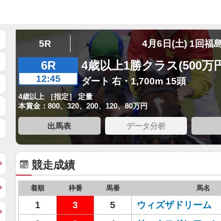
5R
4月6日(土) 1回福
6R
4歳以上1勝クラス(500万
12:45
ダート 右・1,700m 15頭
4歳以上 ［指定］ 定量
本賞金：800、320、200、120、80万円
出馬表
データ分析
競走成績
着順
枠番
馬番
馬名
1
3
5
ウィズザドリーム