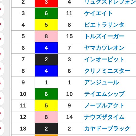
2
3
4
リュクスドレフォン
3
6
11
ケイエイト
4
5
8
ピエトラサンタ
5
8
15
トルズイーガー
6
4
7
ヤマカツレオン
7
2
3
インオービット
8
4
6
クリノミニスター
9
1
1
アンジュール
10
6
10
テイエムシップ
11
5
9
ノーブルアクト
12
8
14
ナウズザタイム
13
2
2
カヤドーブラック