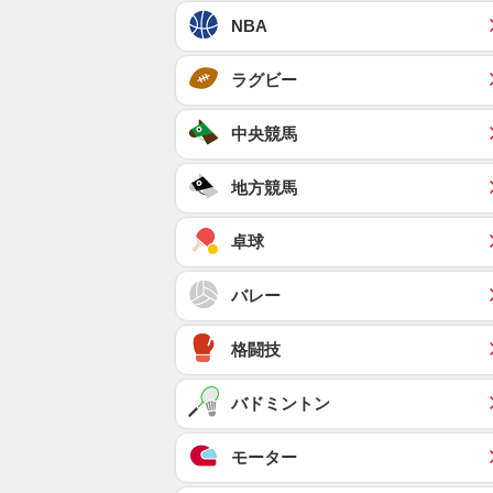
NBA
ラグビー
中央競馬
地方競馬
卓球
バレー
格闘技
バドミントン
モーター