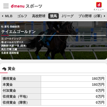
dメニュー
球
MLB
ゴルフ
高校野球
競馬
Jリーグ
プロ野球（2軍）
牡 栗毛 登録抹消
テイエムゴールドン
父:ゴールドシップ
母:オールエリザベス
調教師:木原 一良 (栗東)
馬主:竹園 正繼
生産者:高昭牧場
賞金
獲得賞金
193万円
本賞金
193万円
付加賞金
0万円
収得賞金（平地）
0万円
収得賞金（障害）
0万円