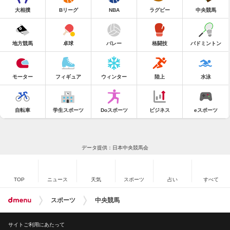
大相撲
Bリーグ
NBA
ラグビー
中央競馬
地方競馬
卓球
バレー
格闘技
バドミントン
モーター
フィギュア
ウィンター
陸上
水泳
自転車
学生スポーツ
Doスポーツ
ビジネス
eスポーツ
データ提供：日本中央競馬会
TOP
ニュース
天気
スポーツ
占い
すべて
スポーツ
中央競馬
サイトご利用にあたって