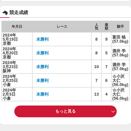
競走成績
人
着
年月日
レース
騎手
気
順
2024年
富田 暁
5月19日
未勝利
8
9
(57.0kg)
京都
2024年
酒井 学
4月20日
未勝利
8
5
(57.0kg)
京都
2024年
酒井 学
3月23日
未勝利
10
7
(57.0kg)
阪神
2024年
☆小沢
2月25日
未勝利
7
6
大仁
小倉
(56.0kg)
2024年
☆小沢
2月3日
未勝利
13
4
大仁
小倉
(56.0kg)
もっと見る