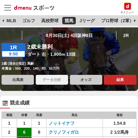
dメニュー
球
MLB
ゴルフ
高校野球
競馬
Jリーグ
プロ野球（2軍）
9月30日(土) 4回阪神8日
2R
2歳未勝利
1R
9:50
ダート 右・1,800m 13頭
2歳 (混合)[指定] 馬齢
本賞金：550、220、140、83、55万円
出馬表
データ分析
オッズ
結果
競走成績
着順
枠番
馬番
馬名
着差
1
1
1
ノットイナフ
1.54.8
2
6
8
クリノフィガロ
2 1/2馬身