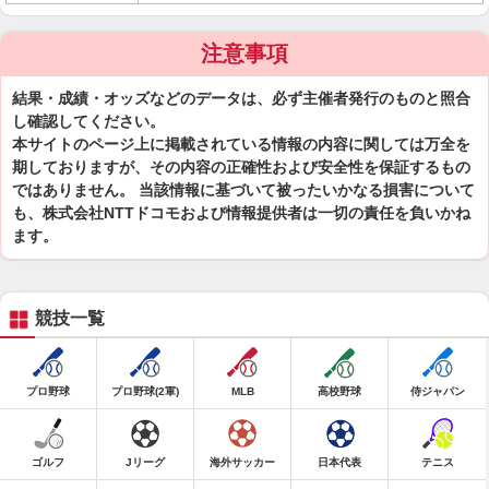
注意事項
結果・成績・オッズなどのデータは、必ず主催者発行のものと照合
し確認してください。
本サイトのページ上に掲載されている情報の内容に関しては万全を
期しておりますが、その内容の正確性および安全性を保証するもの
ではありません。 当該情報に基づいて被ったいかなる損害について
も、株式会社NTTドコモおよび情報提供者は一切の責任を負いかね
ます。
競技一覧
プロ野球
プロ野球(2軍)
MLB
高校野球
侍ジャパン
ゴルフ
Jリーグ
海外サッカー
日本代表
テニス