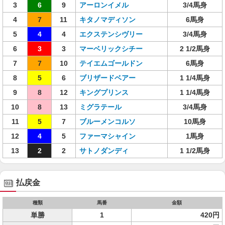
3
6
9
アーロンイメル
3/4馬身
4
7
11
キタノマディソン
6馬身
5
4
4
エクステンシヴリー
3/4馬身
6
3
3
マーベリックシチー
2 1/2馬身
7
7
10
テイエムゴールドン
6馬身
8
5
6
ブリザードベアー
1 1/4馬身
9
8
12
キングプリンス
1 1/4馬身
10
8
13
ミグラテール
3/4馬身
11
5
7
ブルーメンコルソ
10馬身
12
4
5
ファーマシャイン
1馬身
13
2
2
サトノダンディ
1 1/2馬身
払戻金
種類
馬番
金額
単勝
1
420円