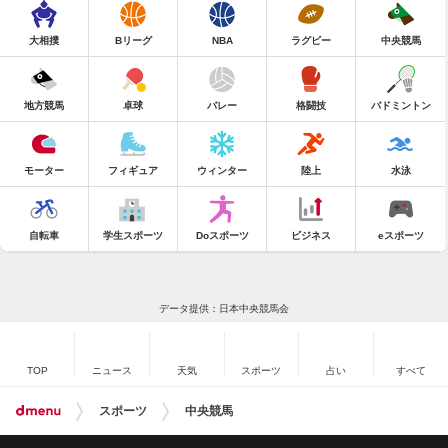
大相撲
Bリーグ
NBA
ラグビー
中央競馬
地方競馬
卓球
バレー
格闘技
バドミントン
モーター
フィギュア
ウィンター
陸上
水泳
自転車
学生スポーツ
Doスポーツ
ビジネス
eスポーツ
データ提供：日本中央競馬会
TOP
ニュース
天気
スポーツ
占い
すべて
スポーツ
中央競馬