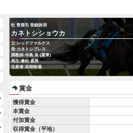
牡 青鹿毛 登録抹消
カネトシショウカ
父:レッドファルクス
母:カネトシブレス
調教師:寺島 良 (栗東)
馬主:兼松 昌男
生産者:高昭牧場
賞金
獲得賞金
本賞金
付加賞金
収得賞金（平地）