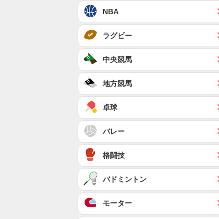
NBA
ラグビー
中央競馬
地方競馬
卓球
バレー
格闘技
バドミントン
モーター