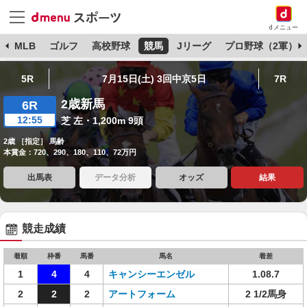
dメニュー
球
MLB
ゴルフ
高校野球
競馬
Jリーグ
プロ野球（2軍）
5R
7月15日(土) 3回中京5日
7R
2歳新馬
6R
12:55
芝 左・1,200m 9頭
2歳 ［指定］ 馬齢
本賞金：720、290、180、110、72万円
出馬表
データ分析
オッズ
結果
競走成績
着順
枠番
馬番
馬名
着差
1
4
4
キャンシーエンゼル
1.08.7
2
2
2
アートフォーム
2 1/2馬身