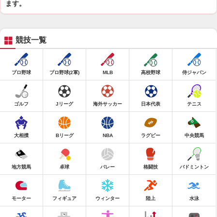
ます。
競技一覧
プロ野球
プロ野球(2軍)
MLB
高校野球
侍ジャパン
ゴルフ
Jリーグ
海外サッカー
日本代表
テニス
大相撲
Bリーグ
NBA
ラグビー
中央競馬
地方競馬
卓球
バレー
格闘技
バドミントン
モーター
フィギュア
ウィンター
陸上
水泳