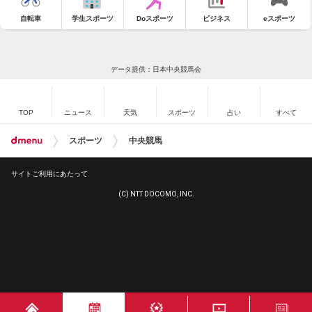
自転車
学生スポーツ
Doスポーツ
ビジネス
eスポーツ
データ提供：日本中央競馬会
TOP
ニュース
天気
スポーツ
占い
すべて
スポーツ
中央競馬
サイトご利用にあたって
(C) NTT DOCOMO, INC.