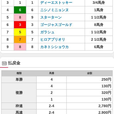
3
1
1
ディーエストッキー
3/4馬身
4
6
6
ニシノミニョンヌ
1馬身
5
8
9
スターターン
1 1/2馬身
6
3
3
ゴージャスゴールド
8馬身
7
5
5
ガラシュ
1 1/2馬身
8
7
7
ヒロアプリオリ
2 1/2馬身
9
8
8
カネトシショウカ
6馬身
払戻金
種類
馬番
金額
単勝
4
250円
4
130円
複勝
2
320円
1
130円
枠連
2-4
2,780円
馬連
2-4
2,900円