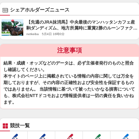
シェアホルダーズニュース
【先週のJRA抹消馬】中央最後のマンハッタンカフェ産
駒ダンディズム、地方所属時に重賞2勝のルーンファクタ
ーなど
netkeiba 5月4日 16時0分
注意事項
結果・成績・オッズなどのデータは、必ず主催者発行のものと照合
し確認してください。
本サイトのページ上に掲載されている情報の内容に関しては万全を
期しておりますが、その内容の正確性および安全性を保証するもの
ではありません。 当該情報に基づいて被ったいかなる損害について
も、株式会社NTTドコモおよび情報提供者は一切の責任を負いかね
ます。
競技一覧