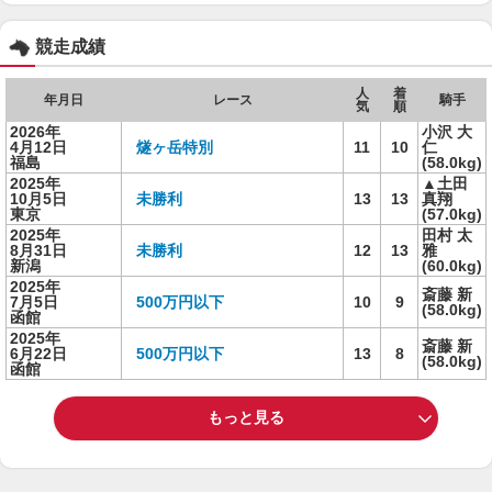
競走成績
人
着
年月日
レース
騎手
気
順
2026年
小沢 大
4月12日
燧ヶ岳特別
11
10
仁
福島
(58.0kg)
2025年
▲土田
10月5日
未勝利
13
13
真翔
東京
(57.0kg)
2025年
田村 太
8月31日
未勝利
12
13
雅
新潟
(60.0kg)
2025年
斎藤 新
7月5日
500万円以下
10
9
(58.0kg)
函館
2025年
斎藤 新
6月22日
500万円以下
13
8
(58.0kg)
函館
もっと見る