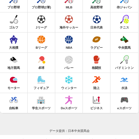
プロ野球
プロ野球(2軍)
MLB
高校野球
侍ジャパン
ゴルフ
Jリーグ
海外サッカー
日本代表
テニス
大相撲
Bリーグ
NBA
ラグビー
中央競馬
地方競馬
卓球
バレー
格闘技
バドミントン
モーター
フィギュア
ウィンター
陸上
水泳
自転車
学生スポーツ
Doスポーツ
ビジネス
eスポーツ
データ提供：日本中央競馬会