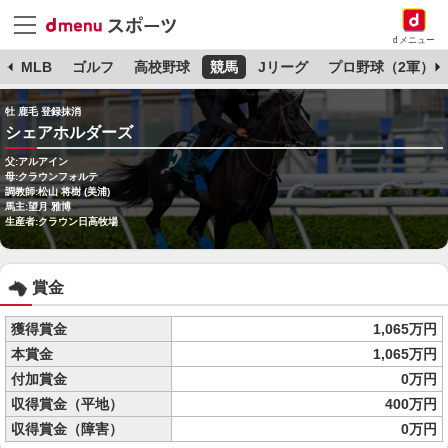
dメニュー
球
MLB
ゴルフ
高校野球
競馬
Jリーグ
プロ野球（2軍）
牡 鹿毛 登録抹消
シェアホルダーズ
父:アルアイン
母:クラウンフォルテ
調教師:松山 将樹 (美浦)
馬主:望月 雅博
生産者:クラウン日高牧場
賞金
獲得賞金
1,065万円
本賞金
1,065万円
付加賞金
0万円
収得賞金（平地）
400万円
収得賞金（障害）
0万円