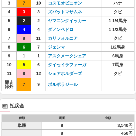
3
7
10
コスモオピニオン
ハナ
4
3
3
ズバットマサムネ
クビ
5
2
2
ヤマニンクイッカー
1 1/4馬身
6
4
4
ダノンペドロ
1 1/2馬身
7
8
11
カリフォルニア
クビ
8
6
7
ジェンマ
1/2馬身
9
1
1
アスクメークシェア
6馬身
10
5
6
タイセイラファーガ
7馬身
11
8
12
シェアホルダーズ
クビ
競走
7
9
ポルポラジール
除外
払戻金
種類
馬番
金額
単勝
8
3,540円
8
450円