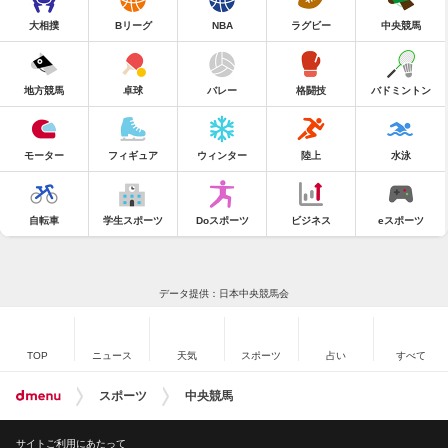
大相撲
Bリーグ
NBA
ラグビー
中央競馬
地方競馬
卓球
バレー
格闘技
バドミントン
モーター
フィギュア
ウィンター
陸上
水泳
自転車
学生スポーツ
Doスポーツ
ビジネス
eスポーツ
データ提供：日本中央競馬会
TOP
ニュース
天気
スポーツ
占い
すべて
スポーツ
中央競馬
サイトご利用にあたって