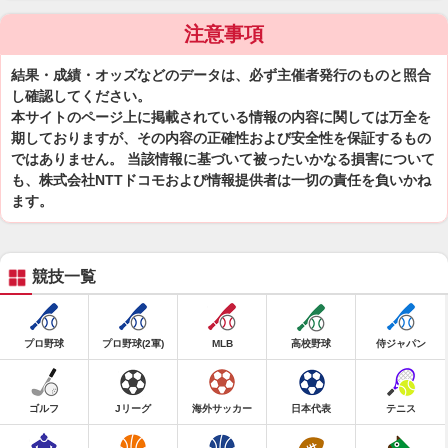
注意事項
結果・成績・オッズなどのデータは、必ず主催者発行のものと照合
し確認してください。
本サイトのページ上に掲載されている情報の内容に関しては万全を
期しておりますが、その内容の正確性および安全性を保証するもの
ではありません。 当該情報に基づいて被ったいかなる損害について
も、株式会社NTTドコモおよび情報提供者は一切の責任を負いかね
ます。
競技一覧
プロ野球
プロ野球(2軍)
MLB
高校野球
侍ジャパン
ゴルフ
Jリーグ
海外サッカー
日本代表
テニス