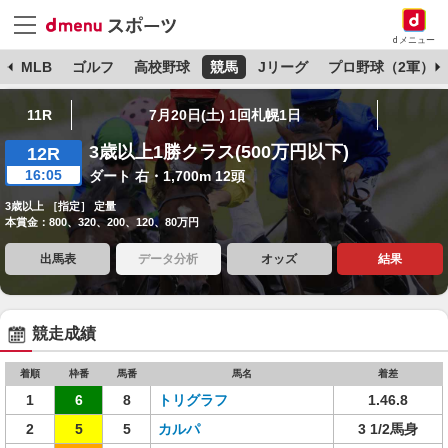
dメニュー
球
MLB
ゴルフ
高校野球
競馬
Jリーグ
プロ野球（2軍）
11R
7月20日(土) 1回札幌1日
3歳以上1勝クラス(500万円以下)
12R
16:05
ダート 右・1,700m 12頭
3歳以上 ［指定］ 定量
本賞金：800、320、200、120、80万円
出馬表
データ分析
オッズ
結果
競走成績
着順
枠番
馬番
馬名
着差
1
6
8
トリグラフ
1.46.8
2
5
5
カルパ
3 1/2馬身