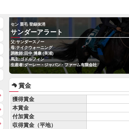
セン 栗毛 登録抹消
サンダーアラート
父:サンダースノー
母:テイクウォーニング
調教師:田中 博康 (美浦)
馬主:ゴドルフィン
生産者:ダーレー・ジャパン・ファーム有限会社
賞金
獲得賞金
本賞金
付加賞金
収得賞金（平地）