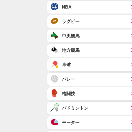
NBA
ラグビー
中央競馬
地方競馬
卓球
バレー
格闘技
バドミントン
モーター