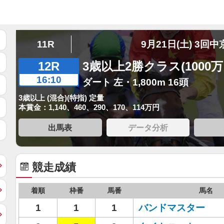
11R
9月21日(土) 3回中
12R
3歳以上2勝クラス(1000
16:10
ダート 左・1,800m 16頭
3歳以上 (混合)(特指) 定量
本賞金：1,140、460、290、170、114万円
出馬表
データ分析
競走成績
着順
枠番
馬番
馬名
1
1
1
バンドマスター