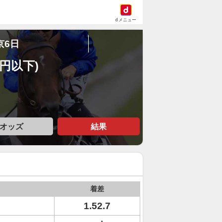
dメニュー
京6日
万円以下)
オッズ
結果
着差
1.52.7