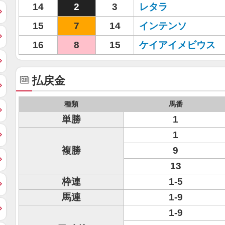
14
2
3
レタラ
15
7
14
インテンソ
16
8
15
ケイアイメビウス
払戻金
種類
馬番
単勝
1
1
複勝
9
13
枠連
1-5
馬連
1-9
1-9