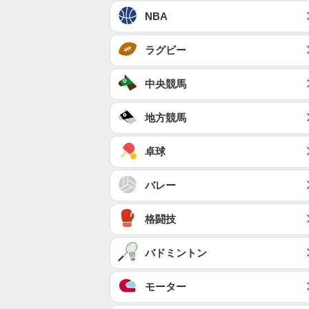
NBA
ラグビー
中央競馬
地方競馬
卓球
バレー
格闘技
バドミントン
モーター