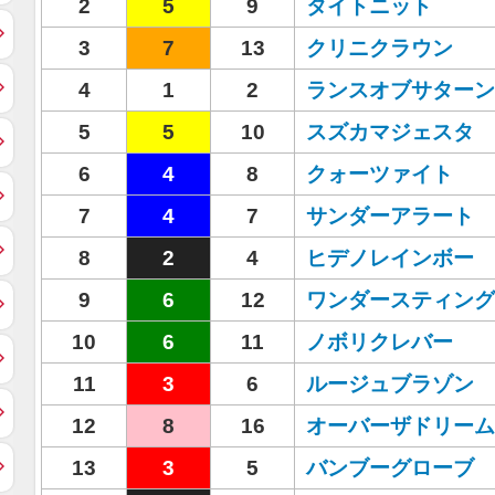
2
5
9
タイトニット
3
7
13
クリニクラウン
4
1
2
ランスオブサターン
5
5
10
スズカマジェスタ
6
4
8
クォーツァイト
7
4
7
サンダーアラート
8
2
4
ヒデノレインボー
9
6
12
ワンダースティング
10
6
11
ノボリクレバー
11
3
6
ルージュブラゾン
12
8
16
オーバーザドリーム
13
3
5
バンブーグローブ